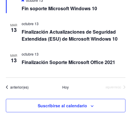
octubre 13
e
e
e
Fin soporte Microsoft Windows 10
s
E
d
t
v
a
a
c
octubre 13
MAR
e
a
13
y
Finalización Actualizaciones de Seguridad
d
n
v
o
Extendidas (ESU) de Microsoft Windows 10
t
i
o
s
octubre 13
MAR
13
Finalización Soporte Microsoft Office 2021
t
a
s
d
Eventos
anterior(es)
Hoy
Eventos
siguiente(s)
e
E
Suscribirse al calendario
v
e
n