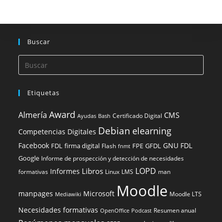
t
o
s
Buscar
Etiquetas
Award
Almería
CMS
Certificado Digital
Ayudas
Bash
Debian
elearning
Competencias Digitales
Facebook
GNU FDL
FDL
firma digital
FPE
GFDL
Flash
fnmt
Google
Informe de prospección y detección de necesidades
LOPD
Libros
Informes
formativas
Linux
LMS
man
Moodle
manpages
Microsoft
Moodle LTS
Mediawiki
Necesidades formativas
Resumen anual
OpenOffice
Podcast