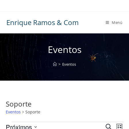
Ir
al
contenido
Enrique Ramos & Com
Menú
Eventos
>
Eventos
Soporte
Eventos
Soporte
Eventos
Próximos
N
N
B