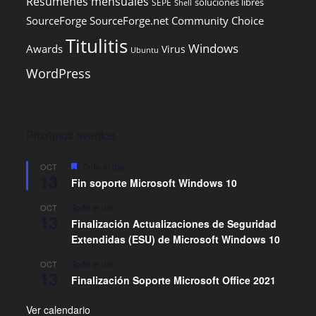
Resúmenes mensuales
soluciones libres
SEPE
Shell
SourceForge
SourceForge.net Community Choice
Titulitis
Windows
Awards
Virus
Ubuntu
WordPress
Próximos eventos
D
Todo el día
OCT
13
e
Fin soporte Microsoft Windows 10
s
t
Todo el día
OCT
a
13
c
Finalización Actualizaciones de Seguridad
a
Extendidas (ESU) de Microsoft Windows 10
d
o
Todo el día
OCT
13
Finalización Soporte Microsoft Office 2021
Ver calendario