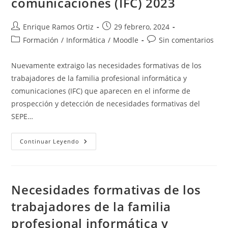
comunicaciones (IFC) 2023
Autor
Publicación
Enrique Ramos Ortiz
29 febrero, 2024
de
de
Categoría
Comentarios
Formación
/
Informática
/
Moodle
Sin comentarios
la
la
de
de
entrada:
entrada:
la
la
Nuevamente extraigo las necesidades formativas de los
entrada:
entrada:
trabajadores de la familia profesional informática y
comunicaciones (IFC) que aparecen en el informe de
prospección y detección de necesidades formativas del
SEPE…
Necesidades
Continuar Leyendo
Formativas
De
Los
Trabajadores
De
La
Necesidades formativas de los
Familia
Profesional
trabajadores de la familia
Informática
Y
profesional informática y
Comunicaciones
(IFC)