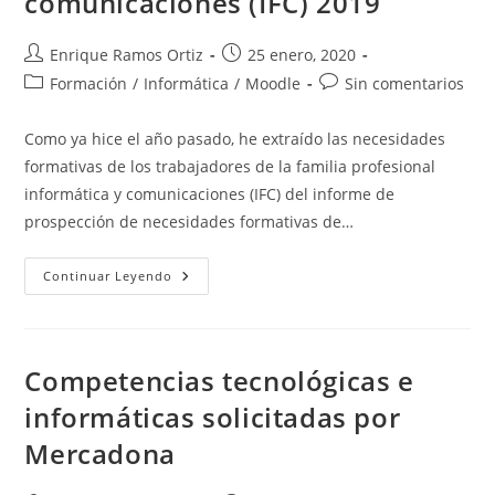
comunicaciones (IFC) 2019
Autor
Publicación
Enrique Ramos Ortiz
25 enero, 2020
de
de
Categoría
Comentarios
Formación
/
Informática
/
Moodle
Sin comentarios
la
la
de
de
entrada:
entrada:
la
la
Como ya hice el año pasado, he extraído las necesidades
entrada:
entrada:
formativas de los trabajadores de la familia profesional
informática y comunicaciones (IFC) del informe de
prospección de necesidades formativas de…
Necesidades
Continuar Leyendo
Formativas
De
Los
Trabajadores
De
La
Competencias tecnológicas e
Familia
Profesional
informáticas solicitadas por
Informática
Y
Mercadona
Comunicaciones
(IFC)
2019