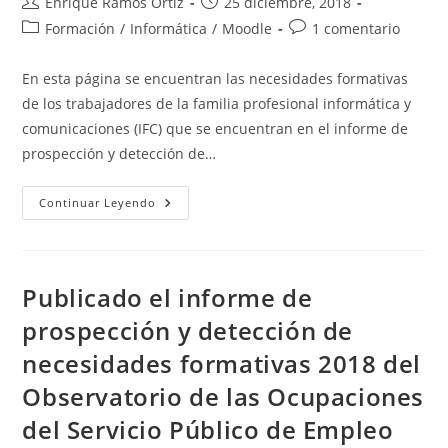
Autor
Publicación
Enrique Ramos Ortiz
25 diciembre, 2018
de
de
Categoría
Comentarios
Formación
/
Informática
/
Moodle
1 comentario
la
la
de
de
entrada:
entrada:
la
la
En esta página se encuentran las necesidades formativas
entrada:
entrada:
de los trabajadores de la familia profesional informática y
comunicaciones (IFC) que se encuentran en el informe de
prospección y detección de…
Necesidades
Continuar Leyendo
Formativas
De
Los
Trabajadores
De
La
Publicado el informe de
Familia
Profesional
prospección y detección de
Informática
Y
necesidades formativas 2018 del
Comunicaciones
(IFC)
2018
Observatorio de las Ocupaciones
del Servicio Público de Empleo