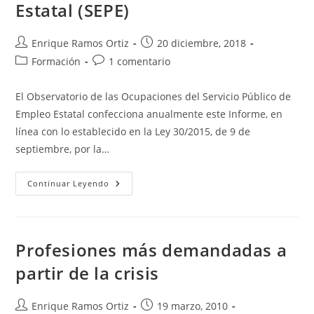
Estatal (SEPE)
Autor
Publicación
Enrique Ramos Ortiz
20 diciembre, 2018
de
de
Categoría
Comentarios
Formación
1 comentario
la
la
de
de
entrada:
entrada:
la
la
El Observatorio de las Ocupaciones del Servicio Público de
entrada:
entrada:
Empleo Estatal confecciona anualmente este Informe, en
línea con lo establecido en la Ley 30/2015, de 9 de
septiembre, por la…
Publicado
Continuar Leyendo
El
Informe
De
Prospección
Y
Detección
Profesiones más demandadas a
De
Necesidades
partir de la crisis
Formativas
2018
Del
Observatorio
Autor
Publicación
Enrique Ramos Ortiz
19 marzo, 2010
De