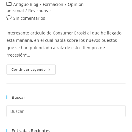
de
de
Las
Categoría
Antiguo Blog
/
Formación
/
Opinión
Ocupaciones
la
la
de
personal
/
Revisadas
Del
entrada:
entrada:
Servicio
la
Comentarios
Sin comentarios
Público
entrada:
De
de
Empleo
la
Estatal
Interesante artículo de Consumer Eroski al que he llegado
(SEPE)
entrada:
esta mañana, en el cual habla sobre los nuevos puestos
que se han potenciado a raíz de estos tiempos de
"recesión"…
Profesiones
Continuar Leyendo
Más
Demandadas
A
Partir
De
La
Buscar
Crisis
Entradas Recientes