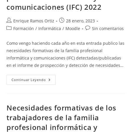
2023
comunicaciones (IFC) 2022
Autor
Publicación
Enrique Ramos Ortiz
28 enero, 2023
de
de
Categoría
Comentarios
Formación
/
Informática
/
Moodle
Sin comentarios
la
la
de
de
entrada:
entrada:
la
la
Como vengo haciendo cada año en esta entrada publico las
entrada:
entrada:
necesidades formativas de la familia profesional
informática y comunicaciones (IFC) detectadas/publicadas
en el informe de prospección y detección de necesidades…
Necesidades
Continuar Leyendo
Formativas
De
Los
Trabajadores
De
La
Necesidades formativas de los
Familia
Profesional
trabajadores de la familia
Informática
Y
profesional informática y
Comunicaciones
(IFC)