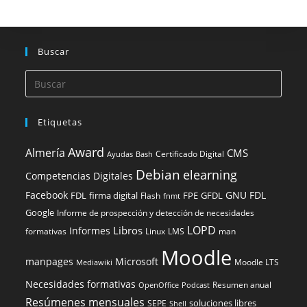
Buscar
Etiquetas
Award
Almería
CMS
Certificado Digital
Ayudas
Bash
Debian
elearning
Competencias Digitales
Facebook
GNU FDL
FDL
firma digital
FPE
GFDL
Flash
fnmt
Google
Informe de prospección y detección de necesidades
LOPD
Libros
Informes
formativas
Linux
LMS
man
Moodle
manpages
Microsoft
Moodle LTS
Mediawiki
Necesidades formativas
Resumen anual
OpenOffice
Podcast
Resúmenes mensuales
soluciones libres
SEPE
Shell