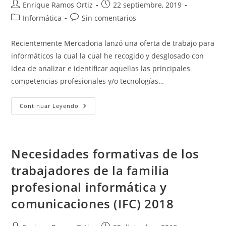
Autor
Publicación
Enrique Ramos Ortiz
22 septiembre, 2019
de
de
Categoría
Comentarios
Informática
Sin comentarios
la
la
de
de
entrada:
entrada:
la
la
Recientemente Mercadona lanzó una oferta de trabajo para
entrada:
entrada:
informáticos la cual la cual he recogido y desglosado con
idea de analizar e identificar aquellas las principales
competencias profesionales y/o tecnologías…
Competencias
Continuar Leyendo
Tecnológicas
E
Informáticas
Solicitadas
Por
Mercadona
Necesidades formativas de los
trabajadores de la familia
profesional informática y
comunicaciones (IFC) 2018