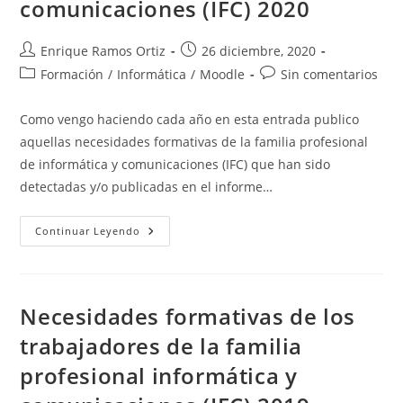
comunicaciones (IFC) 2020
Autor
Publicación
Enrique Ramos Ortiz
26 diciembre, 2020
de
de
Categoría
Comentarios
Formación
/
Informática
/
Moodle
Sin comentarios
la
la
de
de
entrada:
entrada:
la
la
Como vengo haciendo cada año en esta entrada publico
entrada:
entrada:
aquellas necesidades formativas de la familia profesional
de informática y comunicaciones (IFC) que han sido
detectadas y/o publicadas en el informe…
Necesidades
Continuar Leyendo
Formativas
De
Los
Trabajadores
De
La
Necesidades formativas de los
Familia
Profesional
trabajadores de la familia
Informática
Y
profesional informática y
Comunicaciones
(IFC)
2020