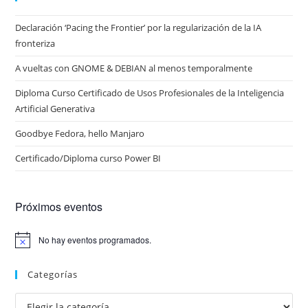
Declaración ‘Pacing the Frontier’ por la regularización de la IA
fronteriza
A vueltas con GNOME & DEBIAN al menos temporalmente
Diploma Curso Certificado de Usos Profesionales de la Inteligencia
Artificial Generativa
Goodbye Fedora, hello Manjaro
Certificado/Diploma curso Power BI
Próximos eventos
No hay eventos programados.
A
v
i
Categorías
s
o
Categorías