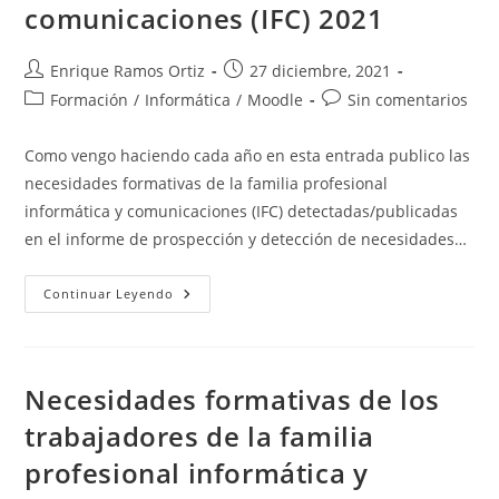
2022
comunicaciones (IFC) 2021
Autor
Publicación
Enrique Ramos Ortiz
27 diciembre, 2021
de
de
Categoría
Comentarios
Formación
/
Informática
/
Moodle
Sin comentarios
la
la
de
de
entrada:
entrada:
la
la
Como vengo haciendo cada año en esta entrada publico las
entrada:
entrada:
necesidades formativas de la familia profesional
informática y comunicaciones (IFC) detectadas/publicadas
en el informe de prospección y detección de necesidades…
Necesidades
Continuar Leyendo
Formativas
De
Los
Trabajadores
De
La
Necesidades formativas de los
Familia
Profesional
trabajadores de la familia
Informática
Y
profesional informática y
Comunicaciones
(IFC)
2021