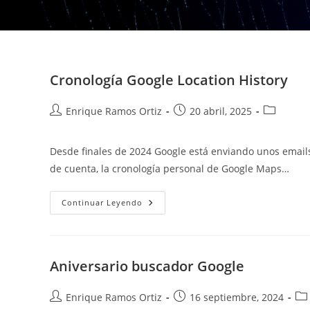
Cronología Google Location History
Autor
Publicación
Categoría
Enrique Ramos Ortiz
20 abril, 2025
de
de
de
la
la
la
Desde finales de 2024 Google está enviando unos email
entrada:
entrada:
entrada:
de cuenta, la cronología personal de Google Maps…
Cronología
Continuar Leyendo
Google
Location
History
Aniversario buscador Google
Autor
Publicación
Cat
Enrique Ramos Ortiz
16 septiembre, 2024