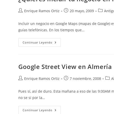
Buscar
Etiqu
Autor
Publicación
Categorí
Enrique Ramos Ortiz
20 mayo, 2009
Antig
de
de
de
Almería
la
la
la
Incluir un negocio en Google Maps (mapas de Google) es
entrada:
entrada:
entrada:
CM
Digital
guías telefónicas. En los tiempos que…
Debia
¿Quieres
Continuar Leyendo
firma digit
Incluir
Google
Tu
In
Negocio
necesidade
En
Los
Linux
LMS
Mapas
Google Street View en Almería
De
Google?
Microsof
Autor
Publicación
Cate
Enrique Ramos Ortiz
7 noviembre, 2008
A
Necesida
de
de
de
la
la
la
Resumen a
Pues sí, así de duro. Esta mañana a eso de las 9:00AM
entrada:
entrada:
entr
SEPE
Shell
no se si por la…
SourceF
Google
Continuar Leyendo
Awards
Street