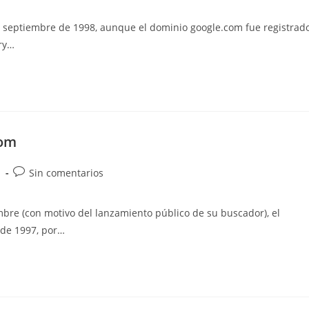
de
la
e septiembre de 1998, aunque el dominio google.com fue registrad
rada:
entrada:
rry…
com
egoría
Comentarios
Sin comentarios
de
la
bre (con motivo del lanzamiento público de su buscador), el
rada:
entrada:
 de 1997, por…