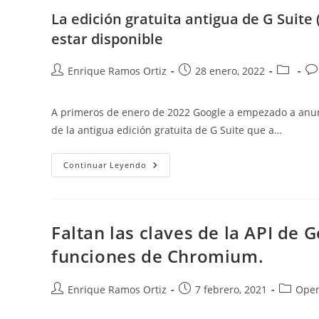
La edición gratuita antigua de G Suit
estar disponible
Autor
Publicación
Categorí
Co
Enrique Ramos Ortiz
28 enero, 2022
de
de
de
de
la
la
la
la
A primeros de enero de 2022 Google a empezado a anunc
entrada:
entrada:
entrada:
en
de la antigua edición gratuita de G Suite que a…
La
Continuar Leyendo
Edición
Gratuita
Antigua
De
G
Suite
Faltan las claves de la API de 
(actualmente
Google
funciones de Chromium.
Workspace)
Dejará
De
Estar
Autor
Publicación
Categorí
Enrique Ramos Ortiz
7 febrero, 2021
Open
Disponible
de
de
de
la
la
la