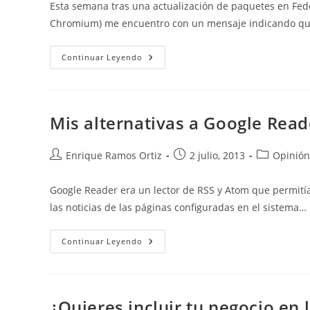
Esta semana tras una actualización de paquetes en Fed
entrada:
entrada:
entrada:
Chromium) me encuentro con un mensaje indicando que
Faltan
Continuar Leyendo
Las
Claves
De
La
API
De
Mis alternativas a Google Read
Google.
Se
Inhabilitarán
Algunas
Autor
Publicación
Categoría
Enrique Ramos Ortiz
2 julio, 2013
Opinión
Funciones
de
de
de
De
Chromium.
la
la
la
Google Reader era un lector de RSS y Atom que permití
entrada:
entrada:
entrada:
las noticias de las páginas configuradas en el sistema…
Mis
Continuar Leyendo
Alternativas
A
Google
Reader
¿Quieres incluir tu negocio en