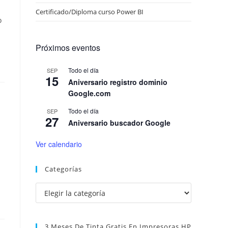
Certificado/Diploma curso Power BI
o
Próximos eventos
Todo el día
SEP
15
Aniversario registro dominio
Google.com
Todo el día
SEP
27
Aniversario buscador Google
Ver calendario
Categorías
Categorías
3 Meses De Tinta Gratis En Impresoras HP