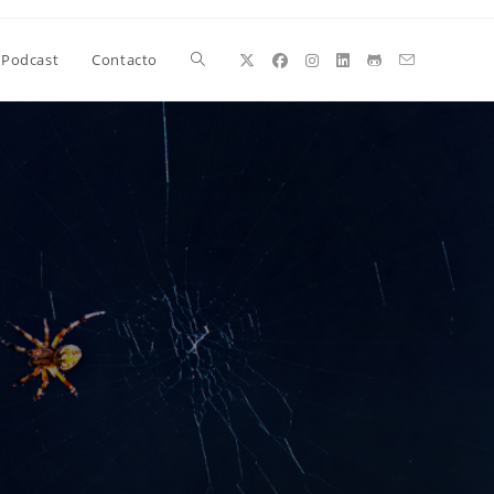
Alternar
Podcast
Contacto
búsqueda
de
la
web