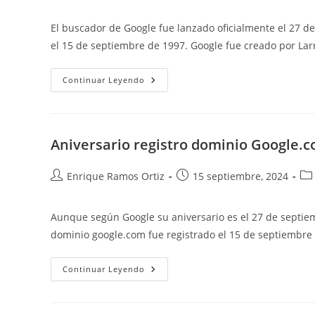
de
de
de
la
la
la
El buscador de Google fue lanzado oficialmente el 27 d
entrada:
entrada:
ent
el 15 de septiembre de 1997. Google fue creado por La
Aniversario
Continuar Leyendo
Buscador
Google
Aniversario registro dominio Google.
Autor
Publicación
Cat
Enrique Ramos Ortiz
15 septiembre, 2024
de
de
de
la
la
la
Aunque según Google su aniversario es el 27 de septiem
entrada:
entrada:
ent
dominio google.com fue registrado el 15 de septiembre
Aniversario
Continuar Leyendo
Registro
Dominio
Google.com