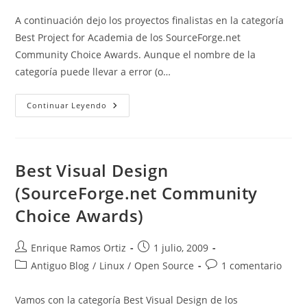
entrada:
entrada:
la
la
A continuación dejo los proyectos finalistas en la categoría
entrada:
entrada:
Best Project for Academia de los SourceForge.net
Community Choice Awards. Aunque el nombre de la
categoría puede llevar a error (o…
Best
Continuar Leyendo
Project
For
Academia
(SourceForge.net
Community
Choice
Best Visual Design
Awards)
(SourceForge.net Community
Choice Awards)
Autor
Publicación
Enrique Ramos Ortiz
1 julio, 2009
de
de
Categoría
Comentarios
Antiguo Blog
/
Linux
/
Open Source
1 comentario
la
la
de
de
entrada:
entrada:
la
la
Vamos con la categoría Best Visual Design de los