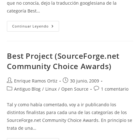
que no conocía, dejo la traducción googlesiana de la
categoría Best…
Best
Continuar Leyendo
New
Project
(SourceForge.net
Community
Choice
Awards)
Best Project (SourceForge.net
Community Choice Awards)
Autor
Publicación
Enrique Ramos Ortiz
30 junio, 2009
de
de
Categoría
Comentarios
Antiguo Blog
/
Linux
/
Open Source
1 comentario
la
la
de
de
entrada:
entrada:
la
la
Tal y como había comentado, voy a ir publicando los
entrada:
entrada:
distintos finalistas para cada una de las categorías de los
SourceForge.net Community Choice Awards. En principio se
trata de una…