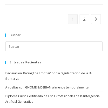
Community
Choice
Awards)
1
2
Ir a la 
Buscar
Entradas Recientes
Declaración ‘Pacing the Frontier’ por la regularización de la IA
fronteriza
A vueltas con GNOME & DEBIAN al menos temporalmente
Diploma Curso Certificado de Usos Profesionales de la Inteligencia
Artificial Generativa