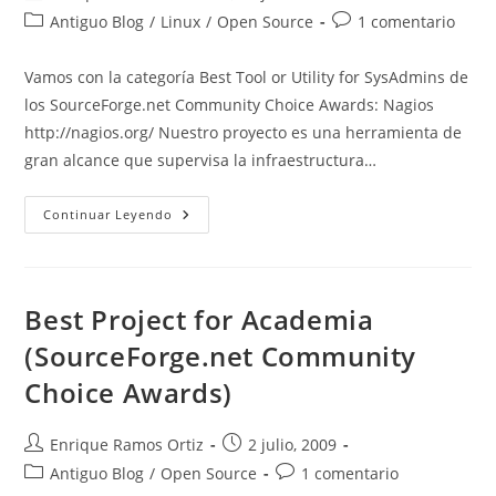
de
de
Categoría
Comentarios
Antiguo Blog
/
Linux
/
Open Source
1 comentario
la
la
de
de
entrada:
entrada:
la
la
Vamos con la categoría Best Tool or Utility for SysAdmins de
entrada:
entrada:
los SourceForge.net Community Choice Awards: Nagios
http://nagios.org/ Nuestro proyecto es una herramienta de
gran alcance que supervisa la infraestructura…
Best
Continuar Leyendo
Tool
Or
Utility
For
SysAdmins
(SourceForge.net
Best Project for Academia
Community
Choice
(SourceForge.net Community
Awards)
Choice Awards)
Autor
Publicación
Enrique Ramos Ortiz
2 julio, 2009
de
de
Categoría
Comentarios
Antiguo Blog
/
Open Source
1 comentario
la
la
de
de