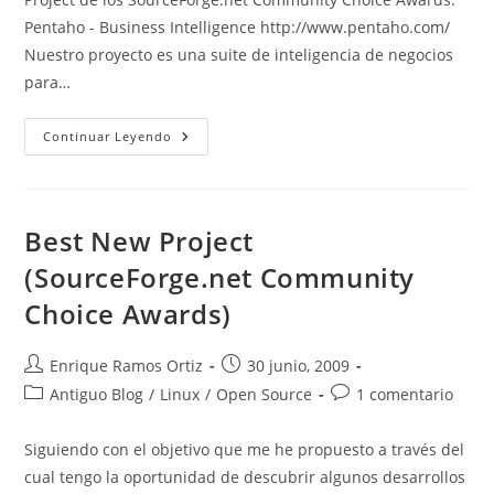
Pentaho - Business Intelligence http://www.pentaho.com/
Nuestro proyecto es una suite de inteligencia de negocios
para…
Best
Continuar Leyendo
Commercial
Open
Source
Project
(SourceForge.net
Community
Best New Project
Choice
Awards)
(SourceForge.net Community
Choice Awards)
Autor
Publicación
Enrique Ramos Ortiz
30 junio, 2009
de
de
Categoría
Comentarios
Antiguo Blog
/
Linux
/
Open Source
1 comentario
la
la
de
de
entrada:
entrada:
la
la
Siguiendo con el objetivo que me he propuesto a través del
entrada:
entrada:
cual tengo la oportunidad de descubrir algunos desarrollos