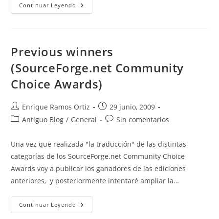
Best
Continuar Leyendo
Project
(SourceForge.net
Community
Choice
Awards)
Previous winners
(SourceForge.net Community
Choice Awards)
Autor
Publicación
Enrique Ramos Ortiz
29 junio, 2009
de
de
Categoría
Comentarios
Antiguo Blog
/
General
Sin comentarios
la
la
de
de
entrada:
entrada:
la
la
Una vez que realizada "la traducción" de las distintas
entrada:
entrada:
categorías de los SourceForge.net Community Choice
Awards voy a publicar los ganadores de las ediciones
anteriores, y posteriormente intentaré ampliar la…
Previous
Continuar Leyendo
Winners
(SourceForge.net