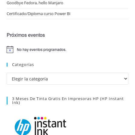
Goodbye Fedora, hello Manjaro
Certificado/Diploma curso Power BI
Próximos eventos
No hay eventos programados.
A
v
i
Categorías
s
o
Categorías
3 Meses De Tinta Gratis En Impresoras HP (HP Instant
Ink)