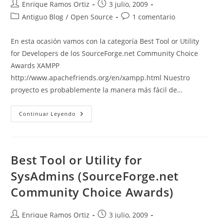
Autor
Publicación
Enrique Ramos Ortiz
3 julio, 2009
de
de
Categoría
Comentarios
Antiguo Blog
/
Open Source
1 comentario
la
la
de
de
entrada:
entrada:
la
la
En esta ocasión vamos con la categoría Best Tool or Utility
entrada:
entrada:
for Developers de los SourceForge.net Community Choice
Awards XAMPP
http://www.apachefriends.org/en/xampp.html Nuestro
proyecto es probablemente la manera más fácil de…
Best
Continuar Leyendo
Tool
Or
Utility
For
Developers
(SourceForge.net
Best Tool or Utility for
Community
Choice
SysAdmins (SourceForge.net
Awards)
Community Choice Awards)
Autor
Publicación
Enrique Ramos Ortiz
3 julio, 2009