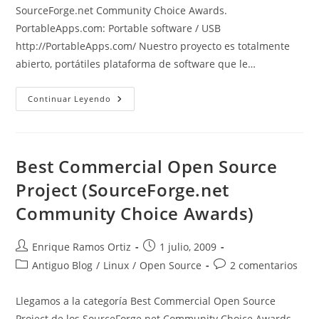
entrada:
entrada:
SourceForge.net Community Choice Awards.
PortableApps.com: Portable software / USB
http://PortableApps.com/ Nuestro proyecto es totalmente
abierto, portátiles plataforma de software que le…
Best
Continuar Leyendo
Visual
Design
(SourceForge.net
Community
Choice
Awards)
Best Commercial Open Source
Project (SourceForge.net
Community Choice Awards)
Autor
Publicación
Enrique Ramos Ortiz
1 julio, 2009
de
de
Categoría
Comentarios
Antiguo Blog
/
Linux
/
Open Source
2 comentarios
la
la
de
de
entrada:
entrada:
la
la
Llegamos a la categoría Best Commercial Open Source
entrada:
entrada:
Project de los SourceForge.net Community Choice Awards.