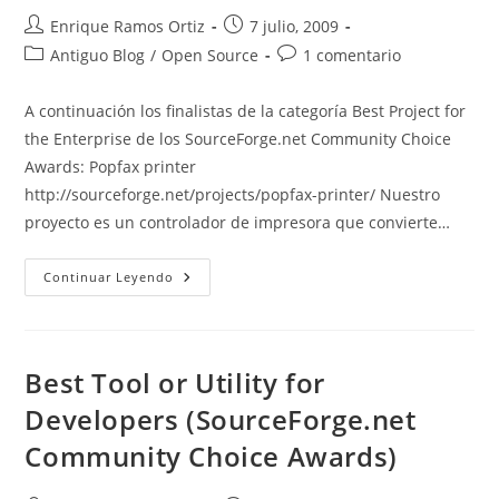
Autor
Publicación
Enrique Ramos Ortiz
7 julio, 2009
de
de
Categoría
Comentarios
Antiguo Blog
/
Open Source
1 comentario
la
la
de
de
entrada:
entrada:
la
la
A continuación los finalistas de la categoría Best Project for
entrada:
entrada:
the Enterprise de los SourceForge.net Community Choice
Awards: Popfax printer
http://sourceforge.net/projects/popfax-printer/ Nuestro
proyecto es un controlador de impresora que convierte…
Best
Continuar Leyendo
Project
For
The
Enterprise
(SourceForge.net
Community
Best Tool or Utility for
Choice
Awards)
Developers (SourceForge.net
Community Choice Awards)