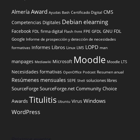
Award
Almería
CMS
Certificado Digital
Ayudas
Bash
Debian
elearning
Competencias Digitales
Facebook
GNU FDL
FDL
firma digital
FPE
GFDL
Flash
fnmt
Google
Informe de prospección y detección de necesidades
LOPD
Libros
Informes
formativas
Linux
LMS
man
Moodle
manpages
Microsoft
Moodle LTS
Mediawiki
Necesidades formativas
Resumen anual
OpenOffice
Podcast
Resúmenes mensuales
soluciones libres
SEPE
Shell
SourceForge
SourceForge.net Community Choice
Titulitis
Windows
Awards
Virus
Ubuntu
WordPress
Próximos eventos