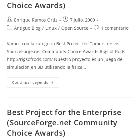
Choice Awards)
Autor
Publicación
Enrique Ramos Ortiz
7 julio, 2009
de
de
Categoría
Comentarios
Antiguo Blog
/
Linux
/
Open Source
1 comentario
la
la
de
de
entrada:
entrada:
la
la
Vamos con la categoría Best Project for Gamers de los
entrada:
entrada:
SourceForge.net Community Choice Awards Rigs of Rods
http://rigsofrods.com/ Nuestro proyecto es un juego de
simulación en 3D utilizando la física…
Best
Continuar Leyendo
Project
For
Gamers
(SourceForge.net
Community
Choice
Best Project for the Enterprise
Awards)
(SourceForge.net Community
Choice Awards)