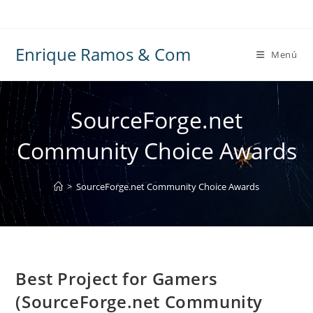
Ir
al
contenido
Enrique Ramos & Com
Menú
SourceForge.net
Community Choice Awards
>
SourceForge.net Community Choice Awards
Best Project for Gamers
(SourceForge.net Community