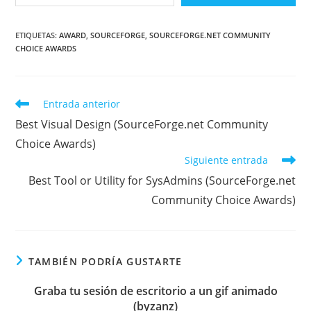
ETIQUETAS
:
AWARD
,
SOURCEFORGE
,
SOURCEFORGE.NET COMMUNITY
CHOICE AWARDS
Leer
Entrada anterior
más
Best Visual Design (SourceForge.net Community
artículos
Choice Awards)
Siguiente entrada
Best Tool or Utility for SysAdmins (SourceForge.net
Community Choice Awards)
TAMBIÉN PODRÍA GUSTARTE
Graba tu sesión de escritorio a un gif animado
(byzanz)