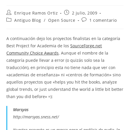
Autor
Publicación
Enrique Ramos Ortiz
2 julio, 2009
de
de
Categoría
Comentarios
Antiguo Blog
/
Open Source
1 comentario
la
la
de
de
entrada:
entrada:
la
la
entrada:
entrada:
A continuación dejo los proyectos finalistas en la categoría
Best Project for Academia de los
SourceForge.net
Community Choice Awards
. Aunque el nombre de la
categoría puede llevar a error (o quizás solo sea la
traducción), en principio esta no tiene nada que ver con
«academias de enseñanza» ni «centros de formación» sino
aquellos proyectos que «helps you hit the books, analyze
global trends, or just understand the world a little bit better
than you did before» =):
Marsyas
http://marsyas.sness.net/
Nuestro proyecto es un marco para el análisis de audio, la