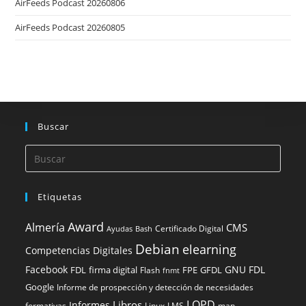
AirFeeds Podcast 20260806
AirFeeds Podcast 20260805
Buscar
Etiquetas
Award
Almería
CMS
Certificado Digital
Ayudas
Bash
Debian
elearning
Competencias Digitales
Facebook
GNU FDL
FDL
firma digital
FPE
GFDL
Flash
fnmt
Google
Informe de prospección y detección de necesidades
LOPD
Libros
Informes
formativas
Linux
LMS
man