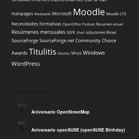
Moodle
manpages
Microsoft
Moodle LTS
Mediawiki
Necesidades formativas
Resumen anual
OpenOffice
Podcast
Resúmenes mensuales
soluciones libres
SEPE
Shell
SourceForge
SourceForge.net Community Choice
Titulitis
Windows
Awards
Virus
Ubuntu
WordPress
Próximos eventos
Todo el día
AGO
9
Aniversario OpenStreetMap
Todo el día
AGO
9
Aniversario openSUSE (openSUSE Birthday)