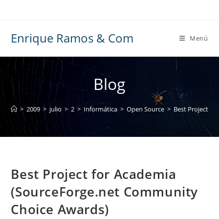
Ir
al
contenido
Enrique Ramos & Com
Menú
Blog
>
2009
>
julio
>
2
>
Informática
>
Open Source
>
Best Project f
Best Project for Academia
(SourceForge.net Community
Choice Awards)