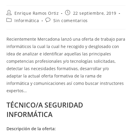
Autor
Publicación
Enrique Ramos Ortiz
22 septiembre, 2019
de
de
Categoría
Comentarios
Informática
Sin comentarios
la
la
de
de
entrada:
entrada:
la
la
entrada:
entrada:
Recientemente Mercadona lanzó una oferta de trabajo para
informáticos la cual la cual he recogido y desglosado con
idea de analizar e identificar aquellas las principales
competencias profesionales y/o tecnologías solicitadas,
detectar las necesidades formativas, desarrollar y/o
adaptar la actual oferta formativa de la rama de
informática y comunicaciones así como buscar instructores
expertos…
TÉCNICO/A SEGURIDAD
INFORMÁTICA
Descripción de la oferta: