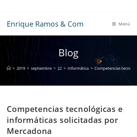
Ir
al
contenido
Enrique Ramos & Com
Menú
Blog
>
2019
>
septiembre
>
22
>
Informática
>
Competencias tecnológi
Competencias tecnológicas e
informáticas solicitadas por
Mercadona