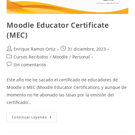
Moodle Educator Certificate
(MEC)
Autor
Publicación
Enrique Ramos Ortiz
31 diciembre, 2023
de
de
Categoría
Cursos Recibidos
/
Moodle
/
Personal
la
la
de
Comentarios
Sin comentarios
entrada:
entrada:
la
de
entrada:
la
Este año me he sacado el certificado de educadores de
entrada:
Moodle o MEC (Moodle Educator Certification), y aunque de
momento no he abonado las tasas por la emisión del
certificado…
Moodle
Continuar Leyendo
Educator
Certificate
(MEC)