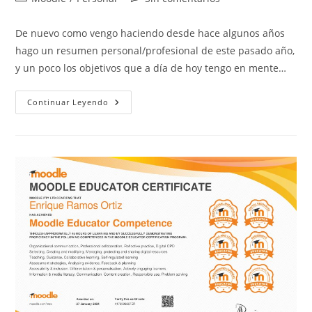
2023
la
la
de
de
entrada:
entrada:
la
la
De nuevo como vengo haciendo desde hace algunos años
entrada:
entrada:
hago un resumen personal/profesional de este pasado año,
y un poco los objetivos que a día de hoy tengo en mente…
Resumen
Continuar Leyendo
2023
Y
Propósitos
2024