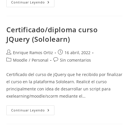
Moodle
Continuar Leyendo
4.0
Ya
Está
Aquí,
Bienvenido
A
Certificado/diploma curso
Una
Nueva
JQuery (Sololearn)
Experiencia
De
Usuario
Autor
Publicación
Enrique Ramos Ortiz
16 abril, 2022
de
de
Categoría
Comentarios
Moodle
/
Personal
Sin comentarios
la
la
de
de
entrada:
entrada:
la
la
Certificado del curso de jQuery que he recibido por finalizar
entrada:
entrada:
el curso en la plataforma Sololearn. Realicé el curso
principalmente con idea de desarrollar un script para
exelearning/moodle/scorm mediante el…
Certificado/diploma
Continuar Leyendo
Curso
JQuery
(Sololearn)