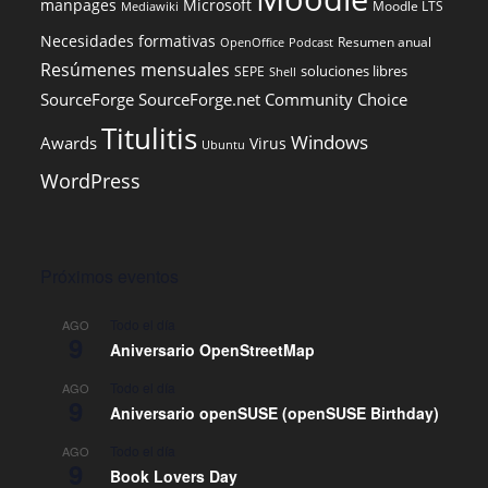
manpages
Microsoft
Moodle LTS
Mediawiki
Necesidades formativas
Resumen anual
OpenOffice
Podcast
Resúmenes mensuales
soluciones libres
SEPE
Shell
SourceForge
SourceForge.net Community Choice
Titulitis
Windows
Awards
Virus
Ubuntu
WordPress
Próximos eventos
Todo el día
AGO
9
Aniversario OpenStreetMap
Todo el día
AGO
9
Aniversario openSUSE (openSUSE Birthday)
Todo el día
AGO
9
Book Lovers Day