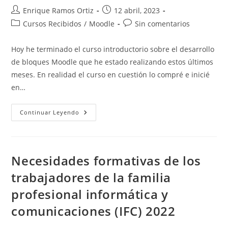
Autor
Publicación
Enrique Ramos Ortiz
12 abril, 2023
de
de
Categoría
Comentarios
Cursos Recibidos
/
Moodle
Sin comentarios
la
la
de
de
entrada:
entrada:
la
la
Hoy he terminado el curso introductorio sobre el desarrollo
entrada:
entrada:
de bloques Moodle que he estado realizando estos últimos
meses. En realidad el curso en cuestión lo compré e inicié
en…
Curso
Continuar Leyendo
«Introducción
Al
Desarrollo
De
Bloques
En
Necesidades formativas de los
Moodle»
(Udemy)
trabajadores de la familia
profesional informática y
comunicaciones (IFC) 2022