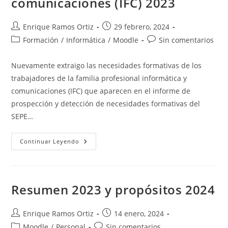
comunicaciones (IFC) 2023
Autor
Publicación
Enrique Ramos Ortiz
29 febrero, 2024
de
de
Categoría
Comentarios
Formación
/
Informática
/
Moodle
Sin comentarios
la
la
de
de
entrada:
entrada:
la
la
Nuevamente extraigo las necesidades formativas de los
entrada:
entrada:
trabajadores de la familia profesional informática y
comunicaciones (IFC) que aparecen en el informe de
prospección y detección de necesidades formativas del
SEPE…
Necesidades
Continuar Leyendo
Formativas
De
Los
Trabajadores
De
La
Resumen 2023 y propósitos 2024
Familia
Profesional
Informática
Y
Autor
Publicación
Enrique Ramos Ortiz
14 enero, 2024
Comunicaciones
de
de
Categoría
Comentarios
Moodle
/
Personal
(IFC)
Sin comentarios