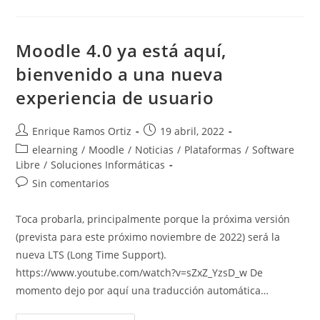
Moodle
4
En
Fedora
35
Moodle 4.0 ya está aquí,
(localhost)
bienvenido a una nueva
experiencia de usuario
Autor
Publicación
Enrique Ramos Ortiz
19 abril, 2022
de
de
Categoría
elearning
/
Moodle
/
Noticias
/
Plataformas
/
Software
la
la
de
Libre
/
Soluciones Informáticas
entrada:
entrada:
la
Comentarios
Sin comentarios
entrada:
de
la
Toca probarla, principalmente porque la próxima versión
entrada:
(prevista para este próximo noviembre de 2022) será la
nueva LTS (Long Time Support).
https://www.youtube.com/watch?v=sZxZ_YzsD_w De
momento dejo por aquí una traducción automática…