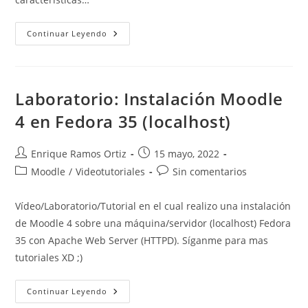
Moodle
Continuar Leyendo
4.1
LTS
Laboratorio: Instalación Moodle
4 en Fedora 35 (localhost)
Autor
Publicación
Enrique Ramos Ortiz
15 mayo, 2022
de
de
Categoría
Comentarios
Moodle
/
Videotutoriales
Sin comentarios
la
la
de
de
entrada:
entrada:
la
la
Vídeo/Laboratorio/Tutorial en el cual realizo una instalación
entrada:
entrada:
de Moodle 4 sobre una máquina/servidor (localhost) Fedora
35 con Apache Web Server (HTTPD). Síganme para mas
tutoriales XD ;)
Laboratorio:
Continuar Leyendo
Instalación