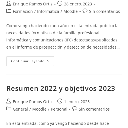
Autor
Publicación
Enrique Ramos Ortiz
28 enero, 2023
de
de
Categoría
Comentarios
Formación
/
Informática
/
Moodle
Sin comentarios
la
la
de
de
entrada:
entrada:
la
la
Como vengo haciendo cada año en esta entrada publico las
entrada:
entrada:
necesidades formativas de la familia profesional
informática y comunicaciones (IFC) detectadas/publicadas
en el informe de prospección y detección de necesidades…
Necesidades
Continuar Leyendo
Formativas
De
Los
Trabajadores
De
La
Resumen 2022 y objetivos 2023
Familia
Profesional
Informática
Y
Autor
Publicación
Enrique Ramos Ortiz
1 enero, 2023
Comunicaciones
de
de
Categoría
Comentarios
General
/
Moodle
(IFC)
/
Personal
Sin comentarios
2022
la
la
de
de
entrada:
entrada:
la
la
En esta entrada, como ya vengo haciendo desde hace
entrada:
entrada: