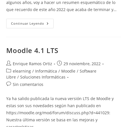
algunos años, voy a hacer un resumen esquemático de lo
que recuerdo de este año 2022 que acaba de terminar y…
Resumen
Continuar Leyendo
2022
Y
Objetivos
2023
Moodle 4.1 LTS
Autor
Publicación
Enrique Ramos Ortiz
29 noviembre, 2022
de
de
Categoría
elearning
/
Informática
/
Moodle
/
Software
la
la
de
Libre
/
Soluciones Informáticas
entrada:
entrada:
la
Comentarios
Sin comentarios
entrada:
de
la
Ya ha salido publicada la nueva versión LTS de Moodle y
entrada:
estas son sus novedades según han publicado en
https://moodle.org/mod/forum/discuss.php?d=441029:
Nuestra última versión se basa en las mejoras y
características…