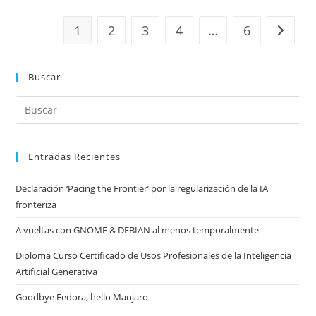
1
2
3
4
…
6
Ir a la 
Buscar
Entradas Recientes
Declaración ‘Pacing the Frontier’ por la regularización de la IA
fronteriza
A vueltas con GNOME & DEBIAN al menos temporalmente
Diploma Curso Certificado de Usos Profesionales de la Inteligencia
Artificial Generativa
Goodbye Fedora, hello Manjaro