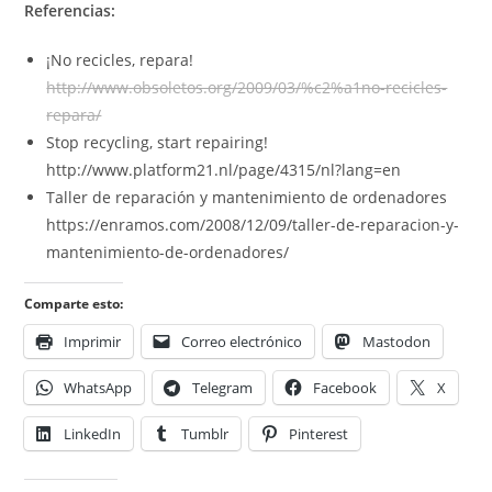
Referencias:
¡No recicles, repara!
http://www.obsoletos.org/2009/03/%c2%a1no-recicles-
repara/
Stop recycling, start repairing!
http://www.platform21.nl/page/4315/nl?lang=en
Taller de reparación y mantenimiento de ordenadores
https://enramos.com/2008/12/09/taller-de-reparacion-y-
mantenimiento-de-ordenadores/
Comparte esto:
Imprimir
Correo electrónico
Mastodon
WhatsApp
Telegram
Facebook
X
LinkedIn
Tumblr
Pinterest