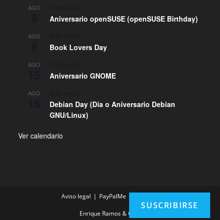
Todo el día
AGO
9
Aniversario openSUSE (openSUSE Birthday)
Todo el día
AGO
9
Book Lovers Day
Todo el día
AGO
15
Aniversario GNOME
Todo el día
AGO
16
Debian Day (Día o Aniversario Debian
GNU/Linux)
Ver calendario
Aviso legal
PayPalMe
Contacto
SUSCRIBIRSE
Enrique Ramos & Com