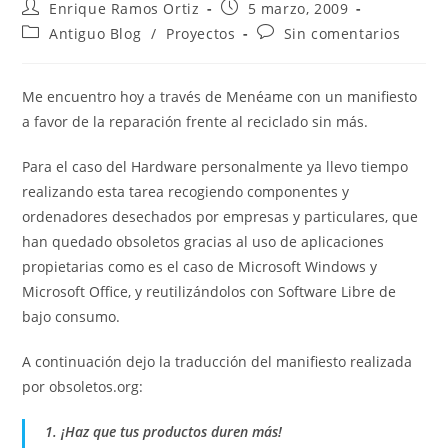
Autor
Publicación
Enrique Ramos Ortiz
5 marzo, 2009
de
de
Categoría
Comentarios
Antiguo Blog
/
Proyectos
Sin comentarios
la
la
de
de
entrada:
entrada:
la
la
entrada:
entrada:
Me encuentro hoy a través de Menéame con un manifiesto
a favor de la reparación frente al reciclado sin más.
Para el caso del Hardware personalmente ya llevo tiempo
realizando esta tarea recogiendo componentes y
ordenadores desechados por empresas y particulares, que
han quedado obsoletos gracias al uso de aplicaciones
propietarias como es el caso de Microsoft Windows y
Microsoft Office, y reutilizándolos con Software Libre de
bajo consumo.
A continuación dejo la traducción del manifiesto realizada
por obsoletos.org:
1. ¡Haz que tus productos duren más!