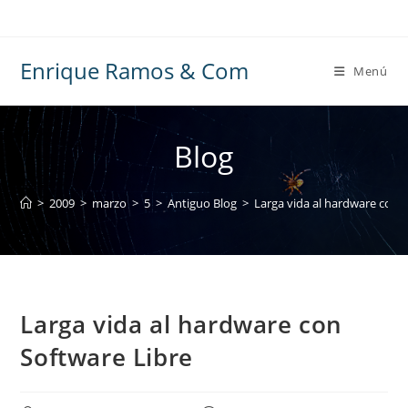
Ir
al
contenido
Enrique Ramos & Com
Menú
Blog
>
2009
>
marzo
>
5
>
Antiguo Blog
>
Larga vida al hardware con 
Larga vida al hardware con
Software Libre