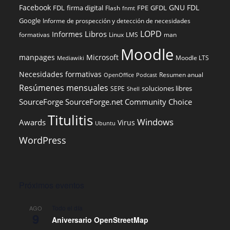
Facebook
GNU FDL
FDL
firma digital
FPE
GFDL
Flash
fnmt
Google
Informe de prospección y detección de necesidades
LOPD
Libros
Informes
formativas
Linux
LMS
man
Moodle
manpages
Microsoft
Moodle LTS
Mediawiki
Necesidades formativas
Resumen anual
OpenOffice
Podcast
Resúmenes mensuales
soluciones libres
SEPE
Shell
SourceForge
SourceForge.net Community Choice
Titulitis
Windows
Awards
Virus
Ubuntu
WordPress
Próximos eventos
Todo el día
AGO
9
Aniversario OpenStreetMap