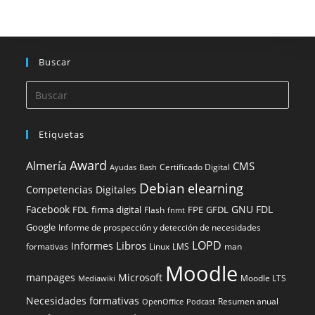
Buscar
Etiquetas
Award
Almería
CMS
Certificado Digital
Ayudas
Bash
Debian
elearning
Competencias Digitales
Facebook
GNU FDL
FDL
firma digital
FPE
GFDL
Flash
fnmt
Google
Informe de prospección y detección de necesidades
LOPD
Libros
Informes
formativas
Linux
LMS
man
Moodle
manpages
Microsoft
Moodle LTS
Mediawiki
Necesidades formativas
Resumen anual
OpenOffice
Podcast