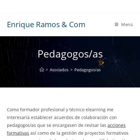
Ir
al
contenido
Enrique Ramos & Com
Menú
Pedagogos/as
>
Asociados
>
Pedagogos/as
Como formador profesional y técnico elearning me
interesaría establecer acuerdos de colaboración con
pedagogos/as que se encargasen de revisar las
acciones
formativas
así como de la gestión de proyectos formativos