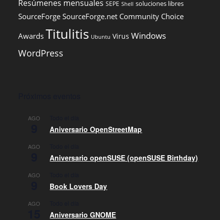
Resúmenes mensuales
soluciones libres
SEPE
Shell
SourceForge
SourceForge.net Community Choice
Titulitis
Windows
Awards
Virus
Ubuntu
WordPress
Próximos eventos
Todo el día
AGO
9
Aniversario OpenStreetMap
Todo el día
AGO
9
Aniversario openSUSE (openSUSE Birthday)
Todo el día
AGO
9
Book Lovers Day
Todo el día
AGO
15
Aniversario GNOME