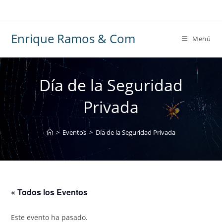
Ir
al
contenido
Enrique Ramos & Com
Menú
Día de la Seguridad
Privada
>
Eventos
>
Día de la Seguridad Privada
« Todos los Eventos
Este evento ha pasado.