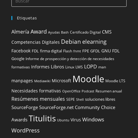
Etiquetas
Award
Almería
CMS
Certificado Digital
Ayudas
Bash
Debian
elearning
Competencias Digitales
Facebook
GNU FDL
FDL
firma digital
FPE
GFDL
Flash
fnmt
Google
Informe de prospección y detección de necesidades
LOPD
Libros
Informes
formativas
Linux
LMS
man
Moodle
manpages
Microsoft
Moodle LTS
Mediawiki
Necesidades formativas
Resumen anual
OpenOffice
Podcast
Resúmenes mensuales
soluciones libres
SEPE
Shell
SourceForge
SourceForge.net Community Choice
Titulitis
Windows
Awards
Virus
Ubuntu
WordPress