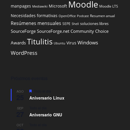
Moodle
t
manpages
Microsoft
Moodle LTS
Mediawiki
o
Necesidades formativas
Resumen anual
OpenOffice
Podcast
s
Resúmenes mensuales
soluciones libres
SEPE
Shell
SourceForge
SourceForge.net Community Choice
Titulitis
Windows
Awards
Virus
Ubuntu
WordPress
Próximos eventos
D
Todo el día
AGO
25
e
Aniversario Linux
s
t
Todo el día
SEP
a
27
c
Aniversario GNU
a
d
Todo el día
OCT
o