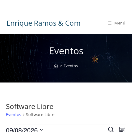
Ir
al
contenido
Enrique Ramos & Com
Menú
Eventos
>
Eventos
Software Libre
Eventos
Software Libre
Eventos
09/08/2026
N
N
B