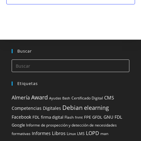
n
e
e
e
s
t
E
d
t
o
v
a
a
c
e
s
y
a
n
d
v
t
o
i
Buscar
o
s
t
a
Etiquetas
s
d
Award
Almería
CMS
Certificado Digital
Ayudas
Bash
e
Debian
elearning
Competencias Digitales
E
Facebook
GNU FDL
FDL
firma digital
FPE
GFDL
Flash
fnmt
v
Google
Informe de prospección y detección de necesidades
e
LOPD
Libros
Informes
formativas
Linux
LMS
man
n