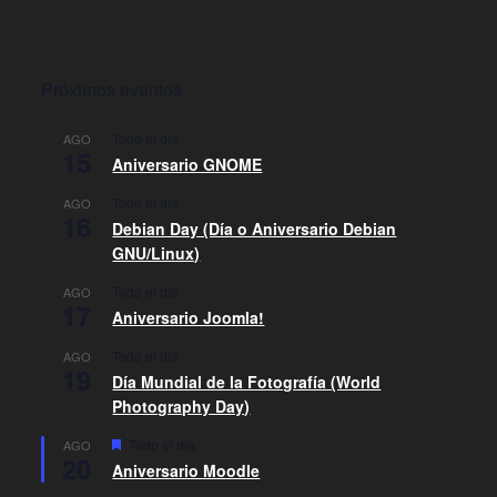
Próximos eventos
Todo el día
AGO
15
Aniversario GNOME
Todo el día
AGO
16
Debian Day (Día o Aniversario Debian
GNU/Linux)
Todo el día
AGO
17
Aniversario Joomla!
Todo el día
AGO
19
Día Mundial de la Fotografía (World
Photography Day)
D
Todo el día
AGO
20
e
Aniversario Moodle
s
t