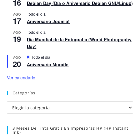
16
Debian Day (Día o Aniversario Debian GNU/Linux)
Todo el día
AGO
17
Aniversario Joomla!
Todo el día
AGO
19
Día Mundial de la Fotografía (World Photography
Day)
D
Todo el día
AGO
20
e
Aniversario Moodle
s
t
a
Ver calendario
c
a
d
Categorías
o
Categorías
3 Meses De Tinta Gratis En Impresoras HP (HP Instant
Ink)