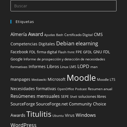
Etiquetas
Award
Almería
CMS
Certificado Digital
Ayudas
Bash
Debian
elearning
Competencias Digitales
Facebook
GNU FDL
FDL
firma digital
FPE
GFDL
Flash
fnmt
Google
Informe de prospección y detección de necesidades
LOPD
Libros
Informes
formativas
Linux
LMS
man
Moodle
manpages
Microsoft
Moodle LTS
Mediawiki
Necesidades formativas
Resumen anual
OpenOffice
Podcast
Resúmenes mensuales
soluciones libres
SEPE
Shell
SourceForge
SourceForge.net Community Choice
Titulitis
Windows
Awards
Virus
Ubuntu
WordPress