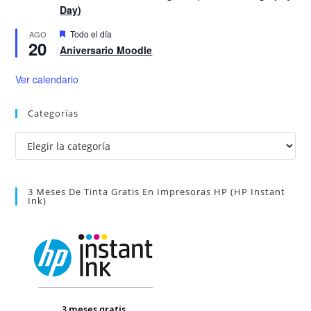
Day)
D
Todo el día
AGO
20
e
Aniversario Moodle
s
t
a
Ver calendario
c
a
d
Categorías
o
Categorías
3 Meses De Tinta Gratis En Impresoras HP (HP Instant
Ink)