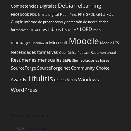
Debian
elearning
Competencias Digitales
Facebook
GNU FDL
FDL
firma digital
FPE
GFDL
Flash
fnmt
Google
Informe de prospección y detección de necesidades
LOPD
Libros
Informes
formativas
Linux
LMS
man
Moodle
manpages
Microsoft
Moodle LTS
Mediawiki
Necesidades formativas
Resumen anual
OpenOffice
Podcast
Resúmenes mensuales
soluciones libres
SEPE
Shell
SourceForge
SourceForge.net Community Choice
Titulitis
Windows
Awards
Virus
Ubuntu
WordPress
Próximos eventos
Todo el día
AGO