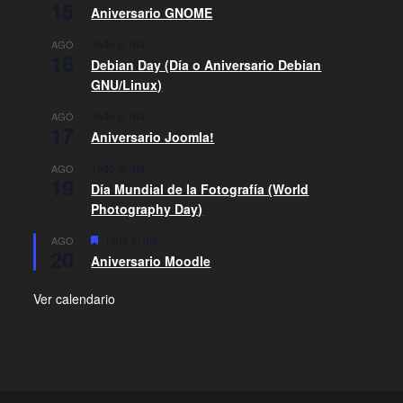
15
Aniversario GNOME
Todo el día
AGO
16
Debian Day (Día o Aniversario Debian
GNU/Linux)
Todo el día
AGO
17
Aniversario Joomla!
Todo el día
AGO
19
Día Mundial de la Fotografía (World
Photography Day)
D
Todo el día
AGO
20
e
Aniversario Moodle
s
t
a
Ver calendario
c
a
d
o