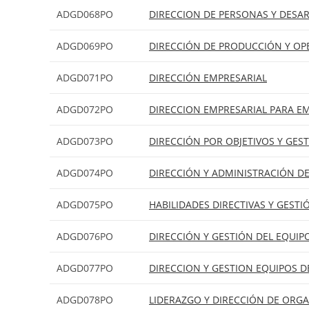
ADGD068PO
DIRECCION DE PERSONAS Y DESA
ADGD069PO
DIRECCIÓN DE PRODUCCIÓN Y OP
ADGD071PO
DIRECCIÓN EMPRESARIAL
ADGD072PO
DIRECCION EMPRESARIAL PARA 
ADGD073PO
DIRECCIÓN POR OBJETIVOS Y GES
ADGD074PO
DIRECCIÓN Y ADMINISTRACIÓN DE
ADGD075PO
HABILIDADES DIRECTIVAS Y GESTI
ADGD076PO
DIRECCIÓN Y GESTIÓN DEL EQUIP
ADGD077PO
DIRECCION Y GESTION EQUIPOS 
ADGD078PO
LIDERAZGO Y DIRECCIÓN DE ORG