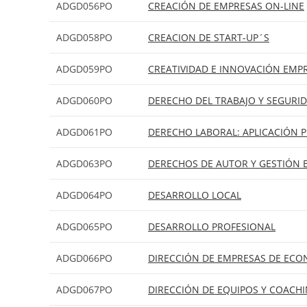
ADGD056PO
CREACIÓN DE EMPRESAS ON-LINE
ADGD058PO
CREACION DE START-UP´S
ADGD059PO
CREATIVIDAD E INNOVACIÓN EMPR
ADGD060PO
DERECHO DEL TRABAJO Y SEGURID
ADGD061PO
DERECHO LABORAL: APLICACIÓN P
ADGD063PO
DERECHOS DE AUTOR Y GESTIÓN 
ADGD064PO
DESARROLLO LOCAL
ADGD065PO
DESARROLLO PROFESIONAL
ADGD066PO
DIRECCIÓN DE EMPRESAS DE ECO
ADGD067PO
DIRECCIÓN DE EQUIPOS Y COACH