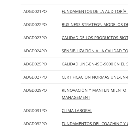
ADGD021PO
FUNDAMENTOS DE LA AUDITORÍA 
ADGD022PO
BUSINESS STRATEGY. MODELOS D
ADGD023PO
CALIDAD DE LOS PRODUCTOS BIO
ADGD024PO
SENSIBILIZACIÓN A LA CALIDAD TO
ADGD025PO
CALIDAD UNE-EN-ISO-9000 EN EL
ADGD027PO
CERTIFICACIÓN NORMAS UNE-EN-I
ADGD029PO
RENOVACIÓN Y MANTENIMIENTO D
MANAGEMENT
ADGD031PO
CLIMA LABORAL
ADGD032PO
FUNDAMENTOS DEL COACHING Y 