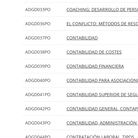
ADGD033PO
COACHING: DESARROLLO DE PER
ADGD036PO
EL CONFLICTO: MÉTODOS DE RES
ADGD037PO
CONTABILIDAD
ADGD038PO
CONTABILIDAD DE COSTES
ADGD039PO
CONTABILIDAD FINANCIERA
ADGD040PO
CONTABILIDAD PARA ASOCIACION
ADGD041PO
CONTABILIDAD SUPERIOR DE SEG
ADGD042PO
CONTABILIDAD GENERAL, CONTAPL
ADGD043PO
CONTABILIDAD, ADMINISTRACIÓN 
ADGD044PO
CONTRATACIÓN LABORAL, TIPOS