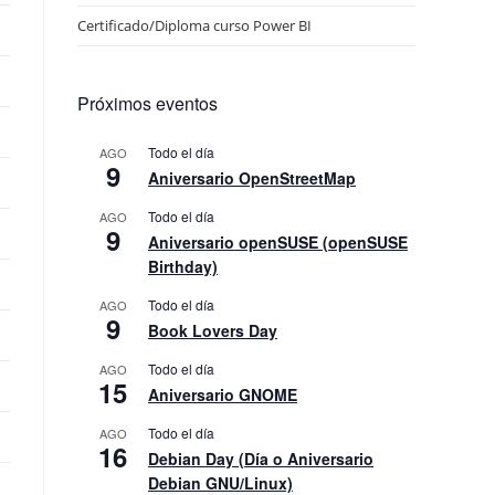
Certificado/Diploma curso Power BI
Próximos eventos
Todo el día
AGO
9
Aniversario OpenStreetMap
Todo el día
AGO
9
Aniversario openSUSE (openSUSE
Birthday)
Todo el día
AGO
9
Book Lovers Day
Todo el día
AGO
15
Aniversario GNOME
Todo el día
AGO
16
Debian Day (Día o Aniversario
Debian GNU/Linux)