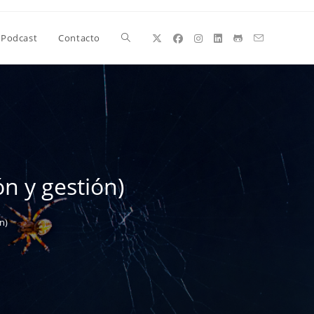
Alternar
Podcast
Contacto
búsqueda
de
n y gestión)
la
n)
web