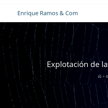
Ir
al
Enrique Ramos & Com
contenido
Explotación de l
>
O