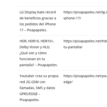
INCRUST
AR
LG Display bate récord
https://pisapapeles.net/lg-
de beneficios gracias a
iphone-17/
los pedidos del iPhone
17 – Pisapapeles.
HDR, HDR10, HDR10+,
https://pisapapeles.net/h
Dolby Vision y HLG:
tu-pantalla/
¿Qué son y cómo
funcionan en tu
pantalla? – Pisapapeles.
Youtuber crea su propia
https://pisapapeles.net/y
red 2G GSM con
edge/
llamadas, SMS y datos
GPRS/EDGE –
Pisapapeles.