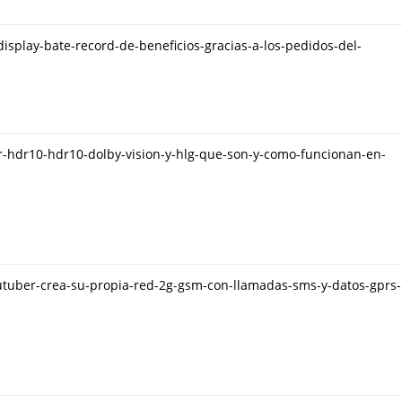
display-bate-record-de-beneficios-gracias-a-los-pedidos-del-
dr-hdr10-hdr10-dolby-vision-y-hlg-que-son-y-como-funcionan-en-
outuber-crea-su-propia-red-2g-gsm-con-llamadas-sms-y-datos-gprs-