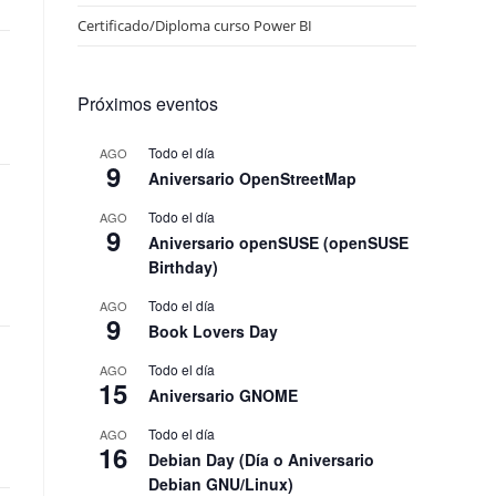
Certificado/Diploma curso Power BI
Próximos eventos
Todo el día
AGO
9
Aniversario OpenStreetMap
Todo el día
AGO
9
Aniversario openSUSE (openSUSE
Birthday)
Todo el día
AGO
9
Book Lovers Day
Todo el día
AGO
15
Aniversario GNOME
Todo el día
AGO
16
Debian Day (Día o Aniversario
Debian GNU/Linux)