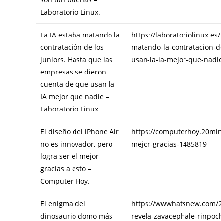
Laboratorio Linux.
La IA estaba matando la
https://laboratoriolinux.e
contratación de los
matando-la-contratacion-d
juniors. Hasta que las
usan-la-ia-mejor-que-nadi
empresas se dieron
cuenta de que usan la
IA mejor que nadie –
Laboratorio Linux.
El diseño del iPhone Air
https://computerhoy.20min
no es innovador, pero
mejor-gracias-1485819
logra ser el mejor
gracias a esto –
Computer Hoy.
El enigma del
https://wwwhatsnew.com/2
dinosaurio domo más
revela-zavacephale-rinpoch