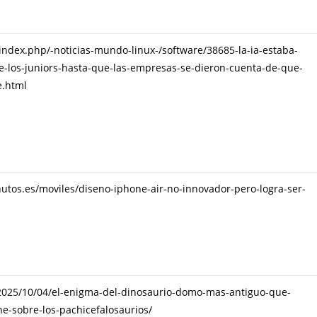
s/index.php/-noticias-mundo-linux-/software/38685-la-ia-estaba-
e-los-juniors-hasta-que-las-empresas-se-dieron-cuenta-de-que-
e.html
utos.es/moviles/diseno-iphone-air-no-innovador-pero-logra-ser-
025/10/04/el-enigma-del-dinosaurio-domo-mas-antiguo-que-
e-sobre-los-pachicefalosaurios/