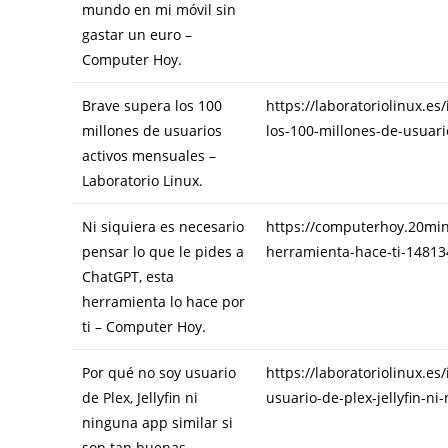
mundo en mi móvil sin
gastar un euro –
Computer Hoy.
Brave supera los 100
https://laboratoriolinux.e
millones de usuarios
los-100-millones-de-usuar
activos mensuales –
Laboratorio Linux.
Ni siquiera es necesario
https://computerhoy.20minu
pensar lo que le pides a
herramienta-hace-ti-14813
ChatGPT, esta
herramienta lo hace por
ti – Computer Hoy.
Por qué no soy usuario
https://laboratoriolinux.e
de Plex, Jellyfin ni
usuario-de-plex-jellyfin-n
ninguna app similar si
son tan buenas –