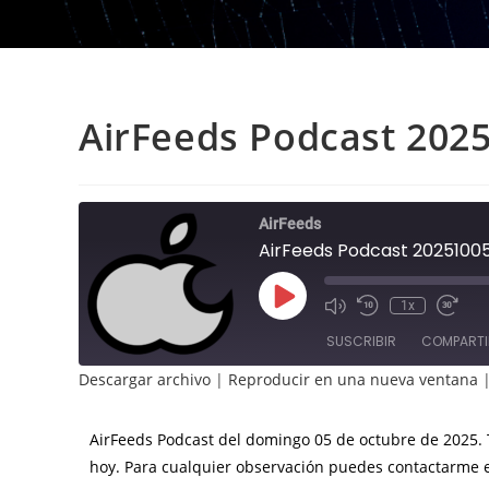
AirFeeds Podcast 202
AirFeeds
AirFeeds Podcast 2025100
Reproducir
1x
episodio
SUSCRIBIR
COMPARTI
Descargar archivo
|
Reproducir en una nueva ventana
COMPAR
TIR
FEED RSS
AirFeeds Podcast del domingo 05 de octubre de 2025. Ti
ENLACE
hoy. Para cualquier observación puedes contactarm