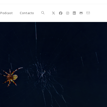
Alternar
Podcast
Contacto
búsqueda
de
la
web