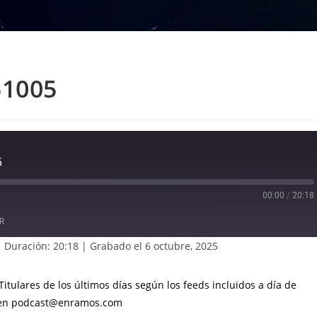
51005
5
00:00
/
20:18
R
|
Duración: 20:18
|
Grabado el 6 octubre, 2025
tulares de los últimos días según los feeds incluidos a día de
e en podcast@enramos.com