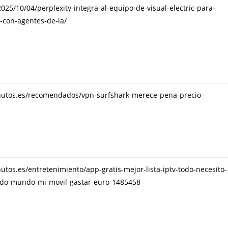
5/10/04/perplexity-integra-al-equipo-de-visual-electric-para-
-con-agentes-de-ia/
nutos.es/recomendados/vpn-surfshark-merece-pena-precio-
tos.es/entretenimiento/app-gratis-mejor-lista-iptv-todo-necesito-
todo-mundo-mi-movil-gastar-euro-1485458