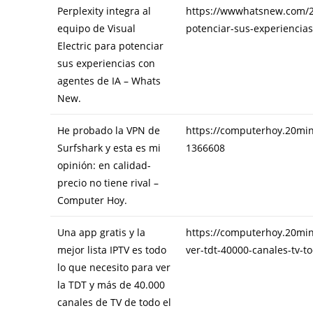
Perplexity integra al
https://wwwhatsnew.com/202
equipo de Visual
potenciar-sus-experiencias
Electric para potenciar
sus experiencias con
agentes de IA – Whats
New.
He probado la VPN de
https://computerhoy.20mi
Surfshark y esta es mi
1366608
opinión: en calidad-
precio no tiene rival –
Computer Hoy.
Una app gratis y la
https://computerhoy.20minu
mejor lista IPTV es todo
ver-tdt-40000-canales-tv-
lo que necesito para ver
la TDT y más de 40.000
canales de TV de todo el