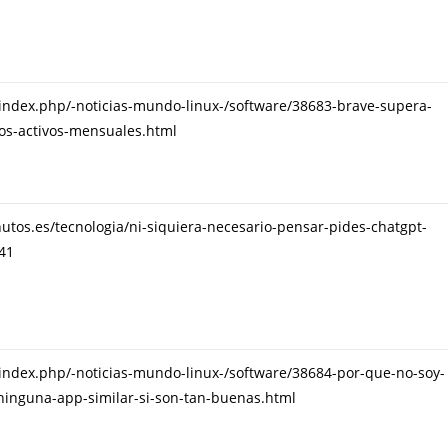
s/index.php/-noticias-mundo-linux-/software/38683-brave-supera-
ios-activos-mensuales.html
tos.es/tecnologia/ni-siquiera-necesario-pensar-pides-chatgpt-
41
s/index.php/-noticias-mundo-linux-/software/38684-por-que-no-soy-
i-ninguna-app-similar-si-son-tan-buenas.html