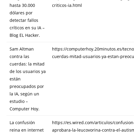
hasta 30.000
criticos-ia.html
dólares por
detectar fallos
críticos en su IA –
Blog EL Hacker.
Sam Altman
https://computerhoy.20minutos.es/tecn
contra las
cuerdas-mitad-usuarios-ya-estan-preoc
cuerdas: la mitad
de los usuarios ya
están
preocupados por
la IA, según un
estudio –
Computer Hoy.
La confusión
https://es.wired.com/articulos/confusio
reina en internet
aprobara-la-leucovorina-contra-el-autis