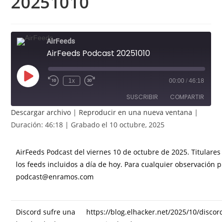
20251010
AirFeeds
AirFeeds Podcast 20251010
Reproducir
1x
00:00
/
46:18
episodio
SUSCRIBIR
COMPARTIR
Descargar archivo
|
Reproducir en una nueva ventana
|
COMPAR
Duración: 46:18
|
Grabado el 10 octubre, 2025
TIR
FEED RSS
ENLACE
AirFeeds Podcast del viernes 10 de octubre de 2025. Titulares
INCRUST
los feeds incluidos a día de hoy. Para cualquier observación
AR
podcast@enramos.com
Discord sufre una
https://blog.elhacker.net/2025/10/disco