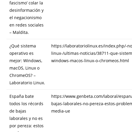
fascismo’ colar la
desinformación y
el negacionismo
en redes sociales
– Maldita.
¿Qué sistema
https://laboratoriolinux.es/index.php/-n
operativo es
linux-/ultimas-noticias/38711-que-siste
mejor: Windows,
windows-macos-linux-o-chromeos.html
macOS, Linux o
ChromeOS? –
Laboratorio Linux.
España bate
https://www.genbeta.com/laboral/espana
todos los récords
bajas-laborales-no-pereza-estos-probl
de bajas
media-ue
laborales y no es
por pereza: estos