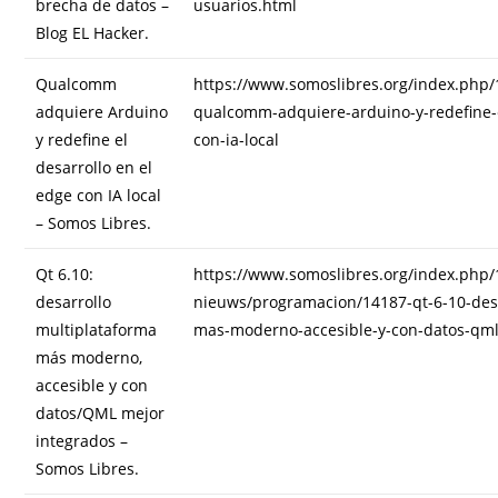
brecha de datos –
usuarios.html
Blog EL Hacker.
Qualcomm
https://www.somoslibres.org/index.php/
adquiere Arduino
qualcomm-adquiere-arduino-y-redefine-e
y redefine el
con-ia-local
desarrollo en el
edge con IA local
– Somos Libres.
Qt 6.10:
https://www.somoslibres.org/index.php/
desarrollo
nieuws/programacion/14187-qt-6-10-desa
multiplataforma
mas-moderno-accesible-y-con-datos-qml
más moderno,
accesible y con
datos/QML mejor
integrados –
Somos Libres.