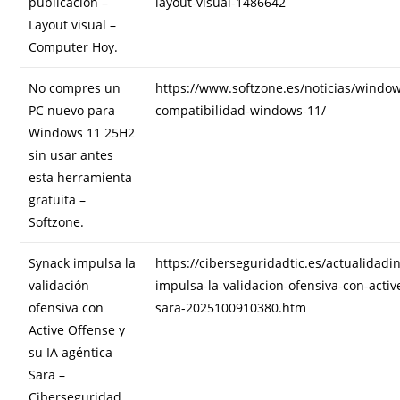
publicación –
layout-visual-1486642
Layout visual –
Computer Hoy.
No compres un
https://www.softzone.es/noticias/wind
PC nuevo para
compatibilidad-windows-11/
Windows 11 25H2
sin usar antes
esta herramienta
gratuita –
Softzone.
Synack impulsa la
https://ciberseguridadtic.es/actualidadi
validación
impulsa-la-validacion-ofensiva-con-activ
ofensiva con
sara-2025100910380.htm
Active Offense y
su IA agéntica
Sara –
Ciberseguridad