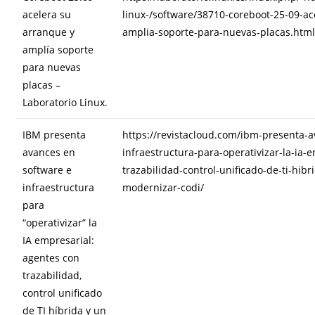
acelera su
linux-/software/38710-coreboot-25-09-ac
arranque y
amplia-soporte-para-nuevas-placas.htm
amplía soporte
para nuevas
placas –
Laboratorio Linux.
IBM presenta
https://revistacloud.com/ibm-presenta-
avances en
infraestructura-para-operativizar-la-ia-
software e
trazabilidad-control-unificado-de-ti-hibr
infraestructura
modernizar-codi/
para
“operativizar” la
IA empresarial:
agentes con
trazabilidad,
control unificado
de TI híbrida y un