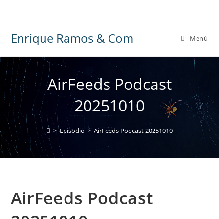
Ir
al
contenido
Enrique Ramos & Com
Menú
AirFeeds Podcast
20251010
>
Episodio
>
AirFeeds Podcast 20251010
AirFeeds Podcast