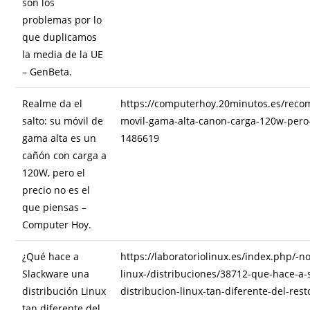
son los
problemas por lo
que duplicamos
la media de la UE
– GenBeta.
Realme da el
https://computerhoy.20minutos.es/reco
salto: su móvil de
movil-gama-alta-canon-carga-120w-pero-
gama alta es un
1486619
cañón con carga a
120W, pero el
precio no es el
que piensas –
Computer Hoy.
¿Qué hace a
https://laboratoriolinux.es/index.php/-n
Slackware una
linux-/distribuciones/38712-que-hace-a
distribución Linux
distribucion-linux-tan-diferente-del-rest
tan diferente del