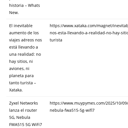
historia – Whats
New.
El inevitable
https://www.xataka.com/magnet/inevitab
aumento de los
nos-esta-llevando-a-realidad-no-hay-siti
viajes aéreos nos
turista
está llevando a
una realidad: no
hay sitios, ni
aviones, ni
planeta para
tanto turista –
Xataka.
Zyxel Networks
https://www.muypymes.com/2025/10/09/z
lanza el router
nebula-fwa515-5g-wifi7
5G, Nebula
FWA515 5G WiFi7