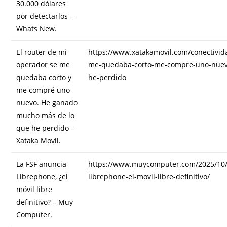
30.000 dólares
por detectarlos –
Whats New.
El router de mi
https://www.xatakamovil.com/conectivid
operador se me
me-quedaba-corto-me-compre-uno-nue
quedaba corto y
he-perdido
me compré uno
nuevo. He ganado
mucho más de lo
que he perdido –
Xataka Movil.
La FSF anuncia
https://www.muycomputer.com/2025/10/0
Librephone, ¿el
librephone-el-movil-libre-definitivo/
móvil libre
definitivo? – Muy
Computer.