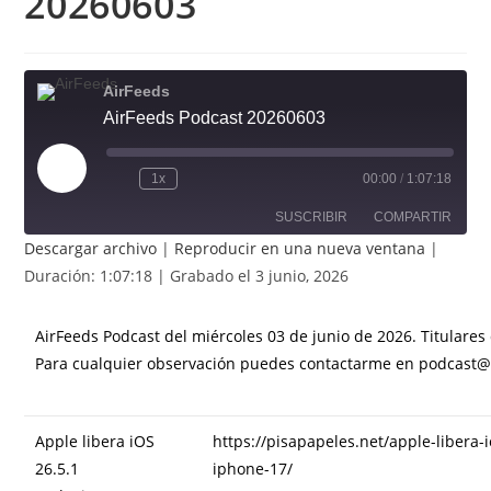
20260603
AirFeeds
AirFeeds Podcast 20260603
Reproducir
1x
00:00
/
1:07:18
episodio
SUSCRIBIR
COMPARTIR
Descargar archivo
|
Reproducir en una nueva ventana
|
COMPART
Duración: 1:07:18
|
Grabado el 3 junio, 2026
IR
FEED RSS
ENLACE
AirFeeds Podcast del miércoles 03 de junio de 2026. Titulares 
Para cualquier observación puedes contactarme en podcas
INCRUSTA
R
Apple libera iOS
https://pisapapeles.net/apple-libera-
26.5.1
iphone-17/