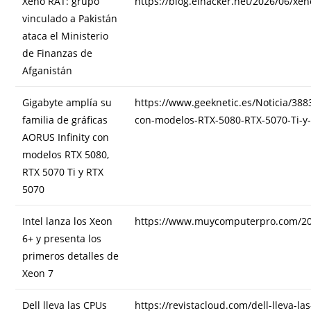
Xeno RAT: grupo
https://blog.elhacker.net/2026/06/xe
vinculado a Pakistán
ataca el Ministerio
de Finanzas de
Afganistán
Gigabyte amplía su
https://www.geeknetic.es/Noticia/388
familia de gráficas
con-modelos-RTX-5080-RTX-5070-Ti-y
AORUS Infinity con
modelos RTX 5080,
RTX 5070 Ti y RTX
5070
Intel lanza los Xeon
https://www.muycomputerpro.com/2026
6+ y presenta los
primeros detalles de
Xeon 7
Dell lleva las CPUs
https://revistacloud.com/dell-lleva-l