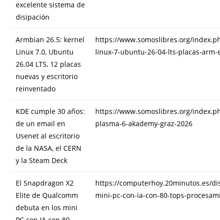
excelente sistema de
disipación
Armbian 26.5: kernel
https://www.somoslibres.org/index.ph
Linux 7.0, Ubuntu
linux-7-ubuntu-26-04-lts-placas-arm-e
26.04 LTS, 12 placas
nuevas y escritorio
reinventado
KDE cumple 30 años:
https://www.somoslibres.org/index.ph
de un email en
plasma-6-akademy-graz-2026
Usenet al escritorio
de la NASA, el CERN
y la Steam Deck
El Snapdragon X2
https://computerhoy.20minutos.es/di
Elite de Qualcomm
mini-pc-con-ia-con-80-tops-procesam
debuta en los mini
PC con IA con 80