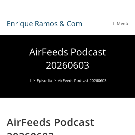
Ir
al
contenido
Enrique Ramos & Com
Menú
AirFeeds Podcast
20260603
>
Episodio
>
AirFeeds Podcast 20260603
AirFeeds Podcast