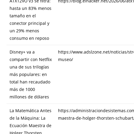
ATX12VO v3 se filtra:
https://blog.elhacker.net/2026/06/atx
hasta un 83% menos
tamaño en el
conector principal y
un 29% menos
consumo en reposo
Disney+ va a
https://www.adslzone.net/noticias/str
compartir con Netflix
museo/
una de sus trilogías
más populares: en
total han recaudado
más de 1000
millones de dólares
La Matemática Antes
https://administraciondesistemas.co
de la Máquina: La
maestra-de-holger-thorsten-schubart
Ecuación Maestra de
Holger Thorsten