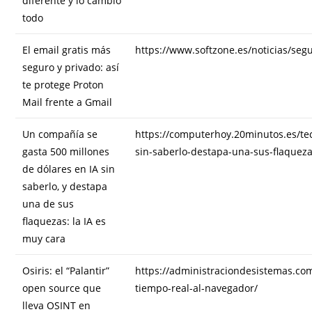
diferente y lo cambió
todo
El email gratis más
https://www.softzone.es/noticias/seg
seguro y privado: así
te protege Proton
Mail frente a Gmail
Un compañía se
https://computerhoy.20minutos.es/te
gasta 500 millones
sin-saberlo-destapa-una-sus-flaquez
de dólares en IA sin
saberlo, y destapa
una de sus
flaquezas: la IA es
muy cara
Osiris: el “Palantir”
https://administraciondesistemas.com/
open source que
tiempo-real-al-navegador/
lleva OSINT en