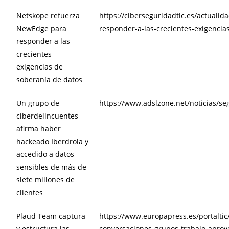
Netskope refuerza
https://ciberseguridadtic.es/actuali
NewEdge para
responder-a-las-crecientes-exigenci
responder a las
crecientes
exigencias de
soberanía de datos
Un grupo de
https://www.adslzone.net/noticias/se
ciberdelincuentes
afirma haber
hackeado Iberdrola y
accedido a datos
sensibles de más de
siete millones de
clientes
Plaud Team captura
https://www.europapress.es/portalti
y estructura las
conversaciones-grupos-trabajo-apro