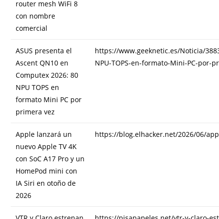
router mesh WiFi 8
con nombre
comercial
ASUS presenta el
https://www.geeknetic.es/Noticia/3
Ascent QN10 en
NPU-TOPS-en-formato-Mini-PC-por-pr
Computex 2026: 80
NPU TOPS en
formato Mini PC por
primera vez
Apple lanzará un
https://blog.elhacker.net/2026/06/ap
nuevo Apple TV 4K
con SoC A17 Pro y un
HomePod mini con
IA Siri en otoño de
2026
VTR y Claro estrenan
https://pisapapeles.net/vtr-y-claro-es