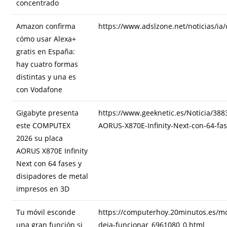
concentrado
Amazon confirma
https://www.adslzone.net/noticias/ia
cómo usar Alexa+
gratis en España:
hay cuatro formas
distintas y una es
con Vodafone
Gigabyte presenta
https://www.geeknetic.es/Noticia/38
este COMPUTEX
AORUS-X870E-Infinity-Next-con-64-fa
2026 su placa
AORUS X870E Infinity
Next con 64 fases y
disipadores de metal
impresos en 3D
Tu móvil esconde
https://computerhoy.20minutos.es/mo
una gran función si
deja-funcionar_6961080_0.html