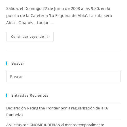
entrada:
entrada:
la
la
Salida, el Domingo 22 de Junio de 2008 a las 9:30, en la
entrada:
entrada:
puerta de la Cafetería 'La Esquina de Abla'. La ruta será
Abla - Ohanes - Laujar -…
¡Quiero
Continuar Leyendo
Una
Moto!
Buscar
Entradas Recientes
Declaración ‘Pacing the Frontier’ por la regularización de la IA
fronteriza
A vueltas con GNOME & DEBIAN al menos temporalmente