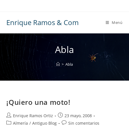
Ir
al
contenido
Enrique Ramos & Com
Menú
Abla
>
Abla
¡Quiero una moto!
Autor
Publicación
Enrique Ramos Ortiz
23 mayo, 2008
de
de
Categoría
Comentarios
Almería
/
Antiguo Blog
Sin comentarios
la
la
de
de