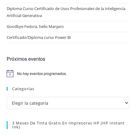
Diploma Curso Certificado de Usos Profesionales de la Inteligencia
Artificial Generativa
Goodbye Fedora, hello Manjaro
Certificado/Diploma curso Power BI
Próximos eventos
No hay eventos programados.
A
v
i
Categorías
s
o
Categorías
3 Meses De Tinta Gratis En Impresoras HP (HP Instant
Ink)