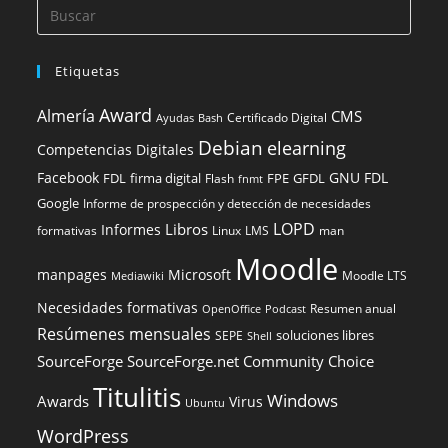
Etiquetas
Award
Almería
CMS
Certificado Digital
Ayudas
Bash
Debian
elearning
Competencias Digitales
Facebook
GNU FDL
FDL
firma digital
FPE
GFDL
Flash
fnmt
Google
Informe de prospección y detección de necesidades
LOPD
Libros
Informes
formativas
Linux
LMS
man
Moodle
manpages
Microsoft
Moodle LTS
Mediawiki
Necesidades formativas
Resumen anual
OpenOffice
Podcast
Resúmenes mensuales
soluciones libres
SEPE
Shell
SourceForge
SourceForge.net Community Choice
Titulitis
Windows
Awards
Virus
Ubuntu
WordPress