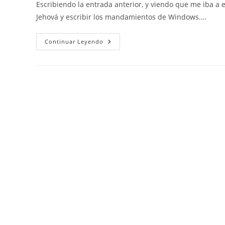
Escribiendo la entrada anterior, y viendo que me iba a 
entrada:
entrada:
entrada:
Jehová y escribir los mandamientos de Windows.…
Mandamientos
Continuar Leyendo
De
Windows