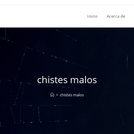
Inicio
Acerca de
chistes malos
>
chistes malos