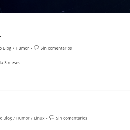
…
Comentarios
o Blog
/
Humor
Sin comentarios
de
la
da 3 meses
entrada:
Comentarios
o Blog
/
Humor
/
Linux
Sin comentarios
de
la