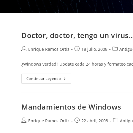
Doctor, doctor, tengo un virus
Autor
Publicación
Categoría
Enrique Ramos Ortiz
18 julio, 2008
Antigu
de
de
de
la
la
la
¿Windows verdad? Update cada 24 horas y formateo ca
entrada:
entrada:
entrada:
Doctor,
Continuar Leyendo
Doctor,
Tengo
Un
Virus…
Mandamientos de Windows
Autor
Publicación
Categoría
Enrique Ramos Ortiz
22 abril, 2008
Antigu
de
de
de
la
la
la