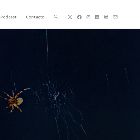
Alternar
Podcast
Contacto
búsqueda
de
la
web