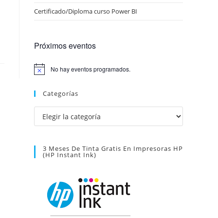
Certificado/Diploma curso Power BI
Próximos eventos
No hay eventos programados.
A
v
i
Categorías
s
o
Categorías
3 Meses De Tinta Gratis En Impresoras HP
(HP Instant Ink)