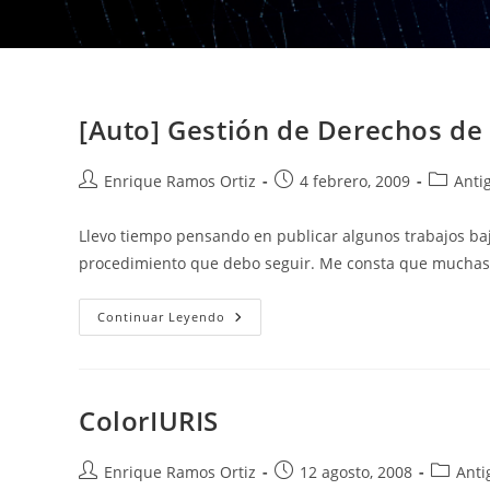
[Auto] Gestión de Derechos de 
Autor
Publicación
Categorí
Enrique Ramos Ortiz
4 febrero, 2009
Anti
de
de
de
la
la
la
Llevo tiempo pensando en publicar algunos trabajos baj
entrada:
entrada:
entrada:
procedimiento que debo seguir. Me consta que muchas
[Auto]
Continuar Leyendo
Gestión
De
Derechos
De
Autor
Y
ColorIURIS
Registro
De
Obras
Autor
Publicación
Categor
Enrique Ramos Ortiz
12 agosto, 2008
Anti