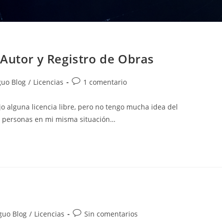
Autor y Registro de Obras
a
Comentarios
guo Blog
/
Licencias
1 comentario
de
la
o alguna licencia libre, pero no tengo mucha idea del
entrada:
 personas en mi misma situación…
ía
Comentarios
guo Blog
/
Licencias
Sin comentarios