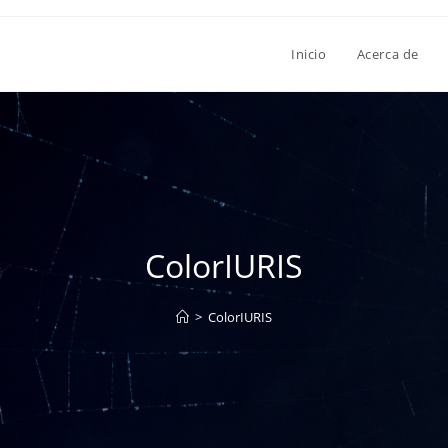
Inicio
Acerca de
ColorIURIS
>
ColorIURIS