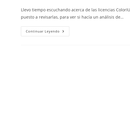
de
de
de
la
la
la
Llevo tiempo escuchando acerca de las licencias ColorIU
entrada:
entrada:
entrada
puesto a revisarlas, para ver si hacía un análisis de…
ColorIURIS
Continuar Leyendo