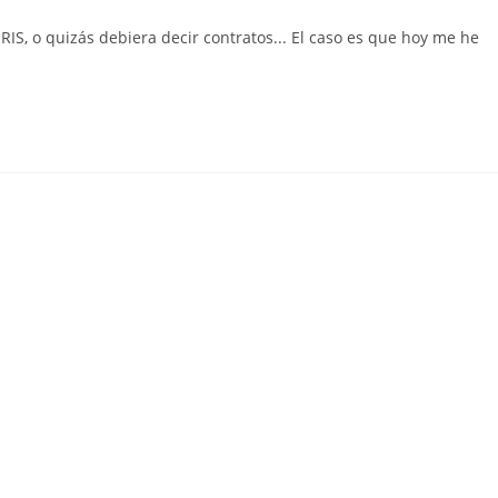
de
la
RIS, o quizás debiera decir contratos... El caso es que hoy me he
:
entrada: