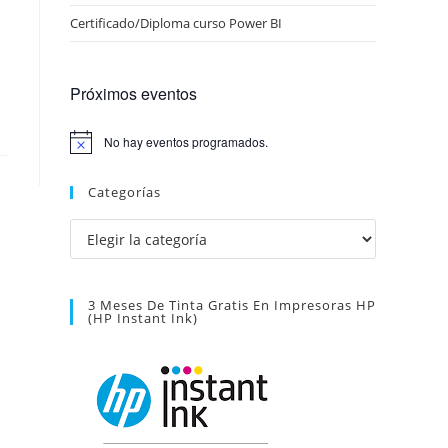
Certificado/Diploma curso Power BI
Próximos eventos
No hay eventos programados.
A
v
i
Categorías
s
o
Categorías
3 Meses De Tinta Gratis En Impresoras HP
(HP Instant Ink)