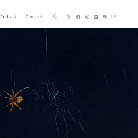
Alternar
Podcast
Contacto
búsqueda
de
la
web