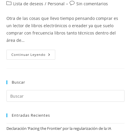
de
de
Categoría
Comentarios
Lista de deseos
/
Personal
Sin comentarios
la
la
de
de
entrada:
entrada:
la
la
Otra de las cosas que llevo tiempo pensando comprar es
entrada:
entrada:
un lector de libros electrónicos o ereader ya que suelo
comprar con frecuencia libros tanto técnicos dentro del
área de…
Lector
Continuar Leyendo
Libros
Electrónicos
(eReader)
Buscar
Entradas Recientes
Declaración ‘Pacing the Frontier’ por la regularización de la IA