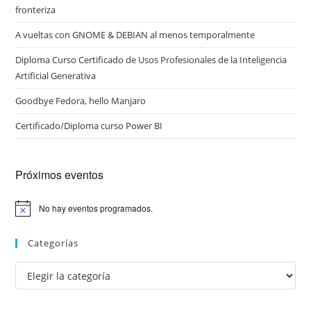
fronteriza
A vueltas con GNOME & DEBIAN al menos temporalmente
Diploma Curso Certificado de Usos Profesionales de la Inteligencia
Artificial Generativa
Goodbye Fedora, hello Manjaro
Certificado/Diploma curso Power BI
Próximos eventos
No hay eventos programados.
A
v
i
Categorías
s
o
Categorías