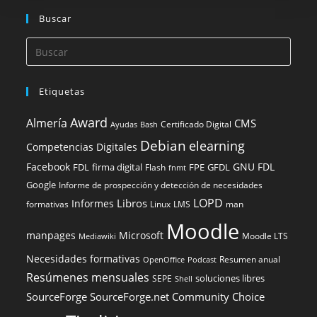
Buscar
Etiquetas
Award
Almería
CMS
Certificado Digital
Ayudas
Bash
Debian
elearning
Competencias Digitales
Facebook
GNU FDL
FDL
firma digital
FPE
GFDL
Flash
fnmt
Google
Informe de prospección y detección de necesidades
LOPD
Libros
Informes
formativas
Linux
LMS
man
Moodle
manpages
Microsoft
Moodle LTS
Mediawiki
Necesidades formativas
Resumen anual
OpenOffice
Podcast
Resúmenes mensuales
soluciones libres
SEPE
Shell
SourceForge
SourceForge.net Community Choice