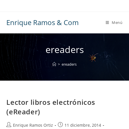
Ir
al
contenido
Enrique Ramos & Com
Menú
ereaders
>
ereaders
Lector libros electrónicos
(eReader)
Autor
Publicación
Enrique Ramos Ortiz
11 diciembre, 2014