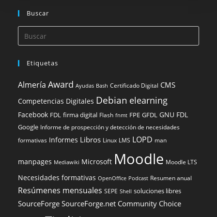
Buscar
Etiquetas
Award
Almería
CMS
Certificado Digital
Ayudas
Bash
Debian
elearning
Competencias Digitales
Facebook
GNU FDL
FDL
firma digital
FPE
GFDL
Flash
fnmt
Google
Informe de prospección y detección de necesidades
LOPD
Libros
Informes
formativas
Linux
LMS
man
Moodle
manpages
Microsoft
Moodle LTS
Mediawiki
Necesidades formativas
Resumen anual
OpenOffice
Podcast
Resúmenes mensuales
soluciones libres
SEPE
Shell
SourceForge
SourceForge.net Community Choice