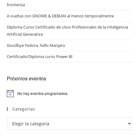
fronteriza
A vueltas con GNOME & DEBIAN al menos temporalmente
Diploma Curso Certificado de Usos Profesionales de la Inteligencia
Artificial Generativa
Goodbye Fedora, hello Manjaro
Certificado/Diploma curso Power BI
Próximos eventos
No hay eventos programados.
A
v
i
Categorías
s
o
Categorías