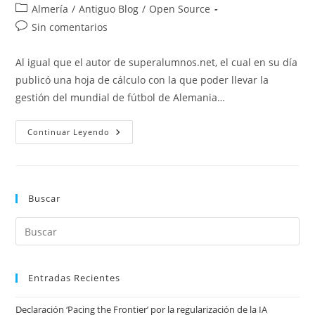
de
de
Categoría
Almería
/
Antiguo Blog
/
Open Source
la
la
de
Comentarios
Sin comentarios
entrada:
entrada:
la
de
entrada:
la
Al igual que el autor de superalumnos.net, el cual en su día
entrada:
publicó una hoja de cálculo con la que poder llevar la
gestión del mundial de fútbol de Alemania…
Seguir
Continuar Leyendo
El
Mundial
De
Sudáfrica
Con
OpenOffice.org
Buscar
Entradas Recientes
Declaración ‘Pacing the Frontier’ por la regularización de la IA