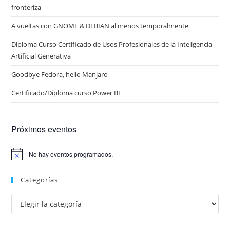
fronteriza
A vueltas con GNOME & DEBIAN al menos temporalmente
Diploma Curso Certificado de Usos Profesionales de la Inteligencia
Artificial Generativa
Goodbye Fedora, hello Manjaro
Certificado/Diploma curso Power BI
Próximos eventos
No hay eventos programados.
A
v
i
Categorías
s
o
Categorías