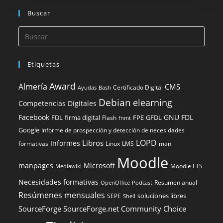
Buscar
Etiquetas
Award
Almería
CMS
Certificado Digital
Ayudas
Bash
Debian
elearning
Competencias Digitales
Facebook
GNU FDL
FDL
firma digital
FPE
GFDL
Flash
fnmt
Google
Informe de prospección y detección de necesidades
LOPD
Libros
Informes
formativas
Linux
LMS
man
Moodle
manpages
Microsoft
Moodle LTS
Mediawiki
Necesidades formativas
Resumen anual
OpenOffice
Podcast
Resúmenes mensuales
soluciones libres
SEPE
Shell
SourceForge
SourceForge.net Community Choice