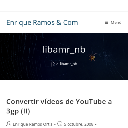
Ir
al
contenido
Enrique Ramos & Com
Menú
libamr_nb
>
libamr_nb
Convertir vídeos de YouTube a
3gp (II)
Autor
Publicación
Enrique Ramos Ortiz
5 octubre, 2008