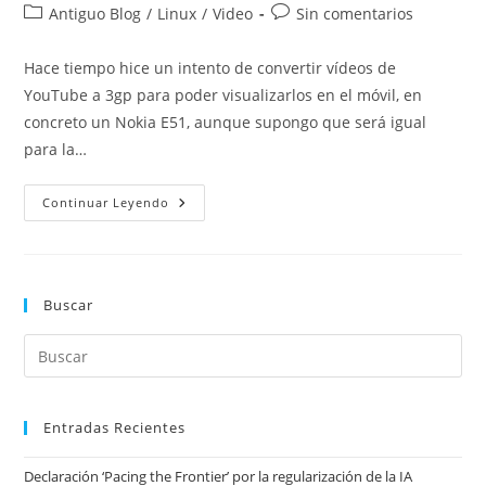
de
de
Categoría
Comentarios
Antiguo Blog
/
Linux
/
Video
Sin comentarios
la
la
de
de
entrada:
entrada:
la
la
Hace tiempo hice un intento de convertir vídeos de
entrada:
entrada:
YouTube a 3gp para poder visualizarlos en el móvil, en
concreto un Nokia E51, aunque supongo que será igual
para la…
Convertir
Continuar Leyendo
Vídeos
De
YouTube
A
3gp
(II)
Buscar
Entradas Recientes
Declaración ‘Pacing the Frontier’ por la regularización de la IA