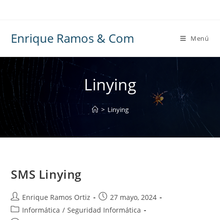
Ir
al
contenido
Enrique Ramos & Com
Menú
Linying
>
Linying
SMS Linying
Autor
Publicación
Enrique Ramos Ortiz
27 mayo, 2024
de
de
Categoría
Informática
/
Seguridad Informática
la
la
de