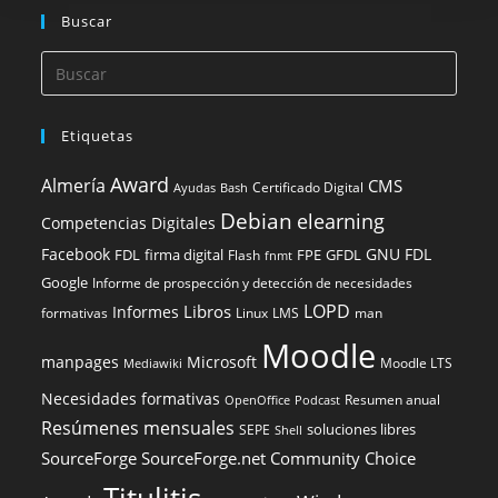
Buscar
Etiquetas
Award
Almería
CMS
Certificado Digital
Ayudas
Bash
Debian
elearning
Competencias Digitales
Facebook
GNU FDL
FDL
firma digital
FPE
GFDL
Flash
fnmt
Google
Informe de prospección y detección de necesidades
LOPD
Libros
Informes
formativas
Linux
LMS
man
Moodle
manpages
Microsoft
Moodle LTS
Mediawiki
Necesidades formativas
Resumen anual
OpenOffice
Podcast
Resúmenes mensuales
soluciones libres
SEPE
Shell
SourceForge
SourceForge.net Community Choice