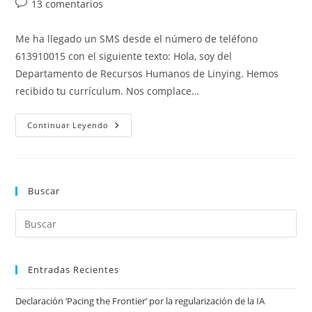
Comentarios
13 comentarios
entrada:
entrada:
la
de
entrada:
la
Me ha llegado un SMS desde el número de teléfono
entrada:
613910015 con el siguiente texto: Hola, soy del
Departamento de Recursos Humanos de Linying. Hemos
recibido tu currículum. Nos complace…
SMS
Continuar Leyendo
Linying
Buscar
Entradas Recientes
Declaración ‘Pacing the Frontier’ por la regularización de la IA