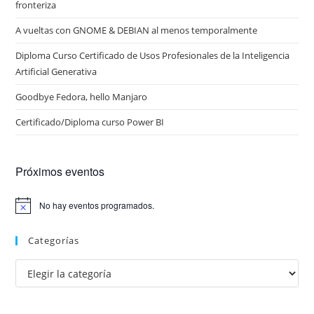
fronteriza
A vueltas con GNOME & DEBIAN al menos temporalmente
Diploma Curso Certificado de Usos Profesionales de la Inteligencia
Artificial Generativa
Goodbye Fedora, hello Manjaro
Certificado/Diploma curso Power BI
Próximos eventos
No hay eventos programados.
A
v
i
Categorías
s
o
Categorías