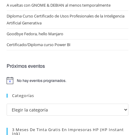
A vueltas con GNOME & DEBIAN al menos temporalmente
Diploma Curso Certificado de Usos Profesionales de la Inteligencia
Artificial Generativa
Goodbye Fedora, hello Manjaro
Certificado/Diploma curso Power BI
Próximos eventos
No hay eventos programados.
A
v
i
Categorías
s
o
Categorías
3 Meses De Tinta Gratis En Impresoras HP (HP Instant
Ink)