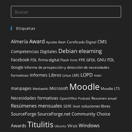
Etiquetas
Award
Almería
CMS
Certificado Digital
Ayudas
Bash
Debian
elearning
Competencias Digitales
Facebook
GNU FDL
FDL
firma digital
FPE
GFDL
Flash
fnmt
Google
Informe de prospección y detección de necesidades
LOPD
Libros
Informes
formativas
Linux
LMS
man
Moodle
manpages
Microsoft
Moodle LTS
Mediawiki
Necesidades formativas
Resumen anual
OpenOffice
Podcast
Resúmenes mensuales
soluciones libres
SEPE
Shell
SourceForge
SourceForge.net Community Choice
Titulitis
Windows
Awards
Virus
Ubuntu