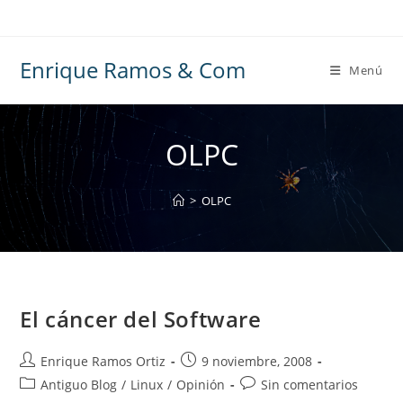
Ir
al
contenido
Enrique Ramos & Com
Menú
OLPC
>
OLPC
El cáncer del Software
Autor
Publicación
Enrique Ramos Ortiz
9 noviembre, 2008
de
de
Categoría
Comentarios
Antiguo Blog
/
Linux
/
Opinión
Sin comentarios
la
la
de
de