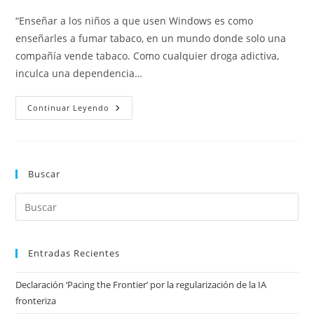
entrada:
entrada:
la
la
“Enseñar a los niños a que usen Windows es como
entrada:
entrada:
enseñarles a fumar tabaco, en un mundo donde solo una
compañía vende tabaco. Como cualquier droga adictiva,
inculca una dependencia…
El
Continuar Leyendo
Cáncer
Del
Software
Buscar
Entradas Recientes
Declaración ‘Pacing the Frontier’ por la regularización de la IA
fronteriza