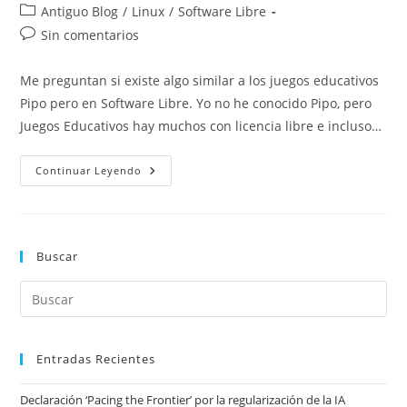
de
de
Categoría
Antiguo Blog
/
Linux
/
Software Libre
la
la
de
Comentarios
Sin comentarios
entrada:
entrada:
la
de
entrada:
la
Me preguntan si existe algo similar a los juegos educativos
entrada:
Pipo pero en Software Libre. Yo no he conocido Pipo, pero
Juegos Educativos hay muchos con licencia libre e incluso…
Juegos
Continuar Leyendo
Educativos
Para
GNU/Linux
Buscar
Entradas Recientes
Declaración ‘Pacing the Frontier’ por la regularización de la IA