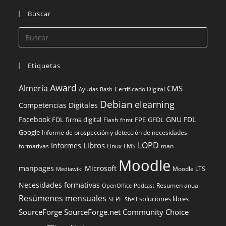
Buscar
Etiquetas
Award
Almería
CMS
Certificado Digital
Ayudas
Bash
Debian
elearning
Competencias Digitales
Facebook
GNU FDL
FDL
firma digital
FPE
GFDL
Flash
fnmt
Google
Informe de prospección y detección de necesidades
LOPD
Libros
Informes
formativas
Linux
LMS
man
Moodle
manpages
Microsoft
Moodle LTS
Mediawiki
Necesidades formativas
Resumen anual
OpenOffice
Podcast
Resúmenes mensuales
soluciones libres
SEPE
Shell
SourceForge
SourceForge.net Community Choice