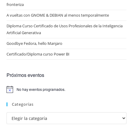
fronteriza
A vueltas con GNOME & DEBIAN al menos temporalmente
Diploma Curso Certificado de Usos Profesionales de la Inteligencia
Artificial Generativa
Goodbye Fedora, hello Manjaro
Certificado/Diploma curso Power BI
Próximos eventos
No hay eventos programados.
A
v
i
Categorías
s
o
Categorías