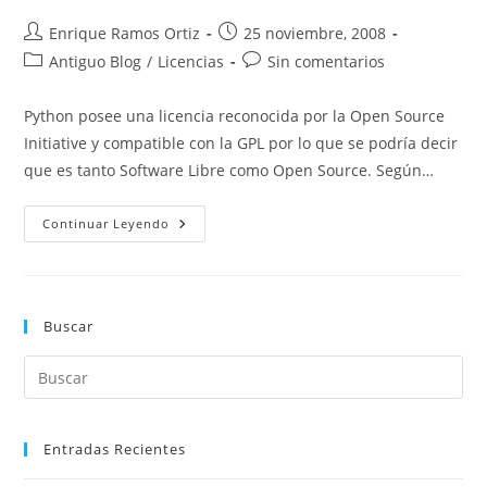
Autor
Publicación
Enrique Ramos Ortiz
25 noviembre, 2008
de
de
Categoría
Comentarios
Antiguo Blog
/
Licencias
Sin comentarios
la
la
de
de
entrada:
entrada:
la
la
Python posee una licencia reconocida por la Open Source
entrada:
entrada:
Initiative y compatible con la GPL por lo que se podría decir
que es tanto Software Libre como Open Source. Según…
Python
Continuar Leyendo
Software
Foundation
License
(Licencia
Python)
Buscar
Entradas Recientes