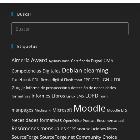
Buscar
Etiquetas
Award
Almería
CMS
Certificado Digital
Ayudas
Bash
Debian
elearning
Competencias Digitales
Facebook
GNU FDL
FDL
firma digital
FPE
GFDL
Flash
fnmt
Google
Informe de prospección y detección de necesidades
LOPD
Libros
Informes
formativas
Linux
LMS
man
Moodle
manpages
Microsoft
Moodle LTS
Mediawiki
Necesidades formativas
Resumen anual
OpenOffice
Podcast
Resúmenes mensuales
soluciones libres
SEPE
Shell
SourceForge
SourceForge.net Community Choice