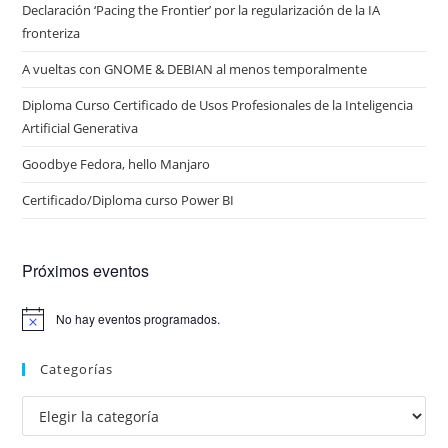
Declaración ‘Pacing the Frontier’ por la regularización de la IA
fronteriza
A vueltas con GNOME & DEBIAN al menos temporalmente
Diploma Curso Certificado de Usos Profesionales de la Inteligencia
Artificial Generativa
Goodbye Fedora, hello Manjaro
Certificado/Diploma curso Power BI
Próximos eventos
No hay eventos programados.
A
v
i
Categorías
s
o
Categorías