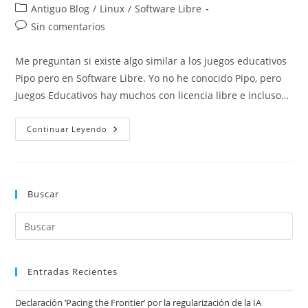
de
de
Categoría
Antiguo Blog
/
Linux
/
Software Libre
la
la
de
Comentarios
Sin comentarios
entrada:
entrada:
la
de
entrada:
la
Me preguntan si existe algo similar a los juegos educativos
entrada:
Pipo pero en Software Libre. Yo no he conocido Pipo, pero
Juegos Educativos hay muchos con licencia libre e incluso…
Juegos
Continuar Leyendo
Educativos
Para
GNU/Linux
Buscar
Entradas Recientes
Declaración ‘Pacing the Frontier’ por la regularización de la IA