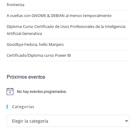
fronteriza
A vueltas con GNOME & DEBIAN al menos temporalmente
Diploma Curso Certificado de Usos Profesionales de la Inteligencia
Artificial Generativa
Goodbye Fedora, hello Manjaro
Certificado/Diploma curso Power BI
Próximos eventos
No hay eventos programados.
A
v
i
Categorías
s
o
Categorías