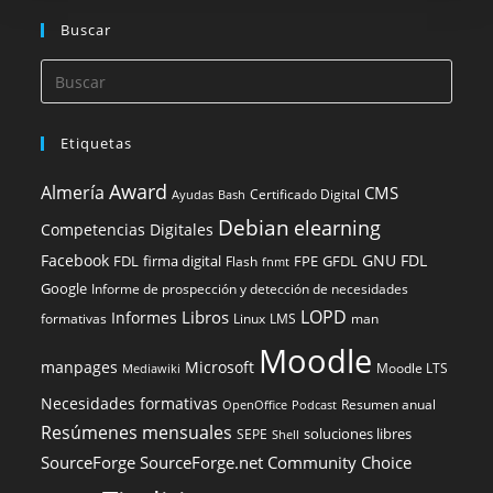
Buscar
Etiquetas
Award
Almería
CMS
Certificado Digital
Ayudas
Bash
Debian
elearning
Competencias Digitales
Facebook
GNU FDL
FDL
firma digital
FPE
GFDL
Flash
fnmt
Google
Informe de prospección y detección de necesidades
LOPD
Libros
Informes
formativas
Linux
LMS
man
Moodle
manpages
Microsoft
Moodle LTS
Mediawiki
Necesidades formativas
Resumen anual
OpenOffice
Podcast
Resúmenes mensuales
soluciones libres
SEPE
Shell
SourceForge
SourceForge.net Community Choice