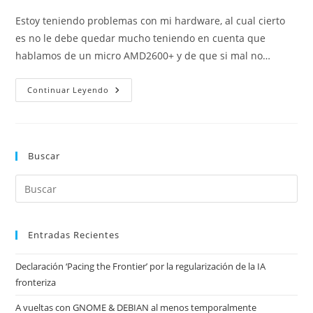
entrada:
entrada:
la
la
Estoy teniendo problemas con mi hardware, al cual cierto
entrada:
entrada:
es no le debe quedar mucho teniendo en cuenta que
hablamos de un micro AMD2600+ y de que si mal no…
Monitorizando
Continuar Leyendo
La
Temperatura
Buscar
Entradas Recientes
Declaración ‘Pacing the Frontier’ por la regularización de la IA
fronteriza
A vueltas con GNOME & DEBIAN al menos temporalmente