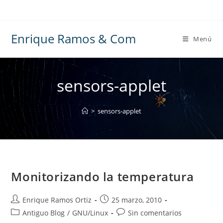
Ir
al
contenido
Enrique Ramos & Com
Menú
sensors-applet
>
sensors-applet
Monitorizando la temperatura
Autor
Publicación
Enrique Ramos Ortiz
25 marzo, 2010
de
de
Categoría
Comentarios
Antiguo Blog
/
GNU/Linux
Sin comentarios
la
la
de
de