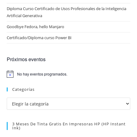
Diploma Curso Certificado de Usos Profesionales de la Inteligencia
Artificial Generativa
Goodbye Fedora, hello Manjaro
Certificado/Diploma curso Power BI
Próximos eventos
No hay eventos programados.
A
v
i
Categorías
s
o
Categorías
3 Meses De Tinta Gratis En Impresoras HP (HP Instant
Ink)