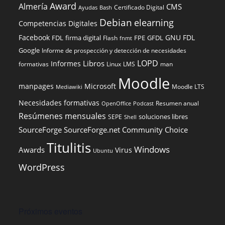
Award
Almería
CMS
Certificado Digital
Ayudas
Bash
Debian
elearning
Competencias Digitales
Facebook
GNU FDL
FDL
firma digital
FPE
GFDL
Flash
fnmt
Google
Informe de prospección y detección de necesidades
LOPD
Libros
Informes
formativas
Linux
LMS
man
Moodle
manpages
Microsoft
Moodle LTS
Mediawiki
Necesidades formativas
Resumen anual
OpenOffice
Podcast
Resúmenes mensuales
soluciones libres
SEPE
Shell
SourceForge
SourceForge.net Community Choice
Titulitis
Windows
Awards
Virus
Ubuntu
WordPress
Próximos eventos