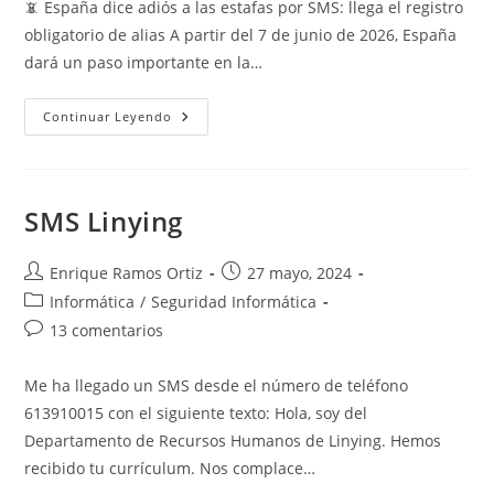
📵 España dice adiós a las estafas por SMS: llega el registro
entrada:
entrada:
entrada:
obligatorio de alias A partir del 7 de junio de 2026, España
dará un paso importante en la…
Registro
Continuar Leyendo
De
Alias
CNMC
(SMS,
MMS
Y
SMS Linying
RCS)
Autor
Publicación
Enrique Ramos Ortiz
27 mayo, 2024
de
de
Categoría
Informática
/
Seguridad Informática
la
la
de
Comentarios
13 comentarios
entrada:
entrada:
la
de
entrada:
la
Me ha llegado un SMS desde el número de teléfono
entrada:
613910015 con el siguiente texto: Hola, soy del
Departamento de Recursos Humanos de Linying. Hemos
recibido tu currículum. Nos complace…