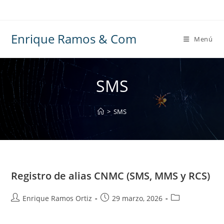
Ir
al
contenido
Enrique Ramos & Com
Menú
SMS
>
SMS
Registro de alias CNMC (SMS, MMS y RCS)
Autor
Publicación
Categoría
Enrique Ramos Ortiz
29 marzo, 2026
de
de
de
la
la
la