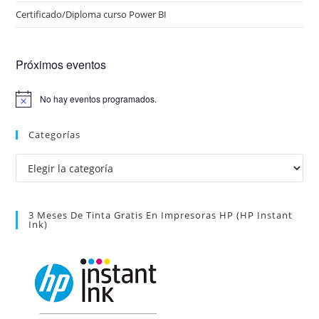
Certificado/Diploma curso Power BI
Próximos eventos
No hay eventos programados.
A
v
i
Categorías
s
o
Categorías
3 Meses De Tinta Gratis En Impresoras HP (HP Instant
Ink)