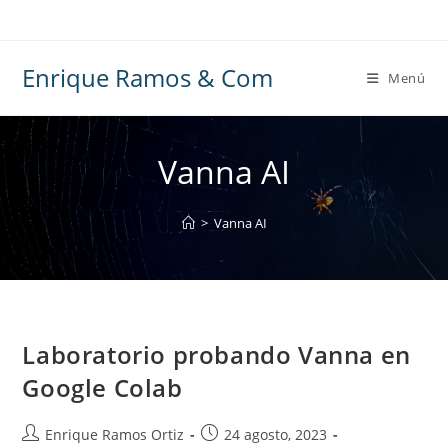
Ir
al
contenido
Enrique Ramos & Com
Menú
Vanna AI
>
Vanna AI
Laboratorio probando Vanna en
Google Colab
Autor
Publicación
Enrique Ramos Ortiz
24 agosto, 2023