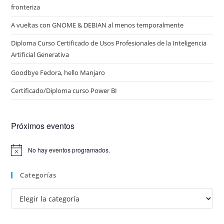
fronteriza
A vueltas con GNOME & DEBIAN al menos temporalmente
Diploma Curso Certificado de Usos Profesionales de la Inteligencia
Artificial Generativa
Goodbye Fedora, hello Manjaro
Certificado/Diploma curso Power BI
Próximos eventos
No hay eventos programados.
A
v
i
Categorías
s
o
Categorías