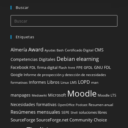
Buscar
Etiquetas
Award
Almería
CMS
Certificado Digital
Ayudas
Bash
Debian
elearning
Competencias Digitales
Facebook
GNU FDL
FDL
firma digital
FPE
GFDL
Flash
fnmt
Google
Informe de prospección y detección de necesidades
LOPD
Libros
Informes
formativas
Linux
LMS
man
Moodle
manpages
Microsoft
Moodle LTS
Mediawiki
Necesidades formativas
Resumen anual
OpenOffice
Podcast
Resúmenes mensuales
soluciones libres
SEPE
Shell
SourceForge
SourceForge.net Community Choice