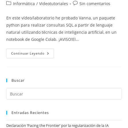
de
de
Categoría
Comentarios
Informática
/
Videotutoriales
Sin comentarios
la
la
de
de
entrada:
entrada:
la
la
En este vídeo/laboratorio he probado Vanna, un paquete
entrada:
entrada:
python para realizar consultas SQL a partir de lenguaje
natural utilizando técnicas de inteligencia artificial, en un
notebook de Google Colab. ¡AVISO!El…
Laboratorio
Continuar Leyendo
Probando
Vanna
En
Google
Colab
Buscar
Entradas Recientes
Declaración ‘Pacing the Frontier’ por la regularización de la IA