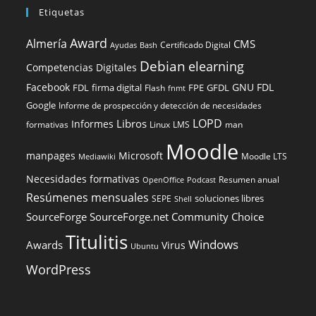
Etiquetas
Award
Almería
CMS
Certificado Digital
Ayudas
Bash
Debian
elearning
Competencias Digitales
Facebook
GNU FDL
FDL
firma digital
FPE
GFDL
Flash
fnmt
Google
Informe de prospección y detección de necesidades
LOPD
Libros
Informes
formativas
Linux
LMS
man
Moodle
manpages
Microsoft
Moodle LTS
Mediawiki
Necesidades formativas
Resumen anual
OpenOffice
Podcast
Resúmenes mensuales
soluciones libres
SEPE
Shell
SourceForge
SourceForge.net Community Choice
Titulitis
Windows
Awards
Virus
Ubuntu
WordPress