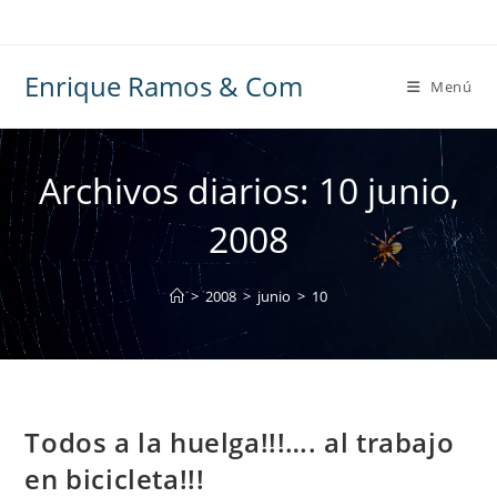
Ir
al
contenido
Enrique Ramos & Com
Menú
Archivos diarios: 10 junio,
2008
>
2008
>
junio
>
10
Todos a la huelga!!!…. al trabajo
en bicicleta!!!