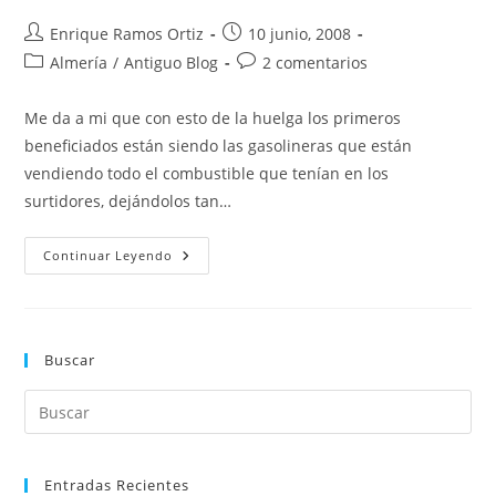
Autor
Publicación
Enrique Ramos Ortiz
10 junio, 2008
de
de
Categoría
Comentarios
Almería
/
Antiguo Blog
2 comentarios
la
la
de
de
entrada:
entrada:
la
la
Me da a mi que con esto de la huelga los primeros
entrada:
entrada:
beneficiados están siendo las gasolineras que están
vendiendo todo el combustible que tenían en los
surtidores, dejándolos tan…
Todos
Continuar Leyendo
A
La
Huelga!!!….
Al
Trabajo
En
Buscar
Bicicleta!!!
Entradas Recientes