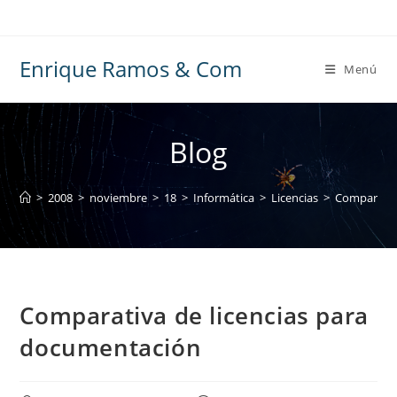
Ir
al
contenido
Enrique Ramos & Com
Menú
Blog
>
2008
>
noviembre
>
18
>
Informática
>
Licencias
>
Comparativ
Comparativa de licencias para
documentación