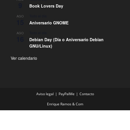
9
Book Lovers Day
Todo el día
AGO
15
Aniversario GNOME
Todo el día
AGO
16
Debian Day (Día o Aniversario Debian
GNU/Linux)
Ver calendario
Aviso legal
PayPalMe
Contacto
Enrique Ramos & Com