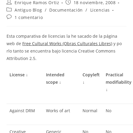
Autor
Publicación
Enrique Ramos Ortiz
18 noviembre, 2008
de
de
Categoría
Antiguo Blog
/
Documentación
/
Licencias
la
la
de
Comentarios
1 comentario
entrada:
entrada:
la
de
entrada:
la
entrada:
Esta comparativa de licencias la he sacado de la página
web de
Free Cultural Works (Obras Culturales Libres)
y po
rlo tanto se encuentra bajo licencia Creative Commons
Attribution 2.5.
License ↓
Intended
Copyleft
Practical
scope ↓
↓
modifiability
↓
Against DRM
Works of art
Normal
No
Creative
Generic
No
No