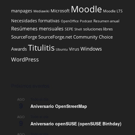
Moodle
manpages
Microsoft
Moodle LTS
Mediawiki
Necesidades formativas
Resumen anual
OpenOffice
Podcast
Resúmenes mensuales
soluciones libres
SEPE
Shell
SourceForge
SourceForge.net Community Choice
Titulitis
Windows
Awards
Virus
Ubuntu
WordPress
Próximos eventos
Todo el día
AGO
9
Aniversario OpenStreetMap
Todo el día
AGO
9
Aniversario openSUSE (openSUSE Birthday)
Todo el día
AGO