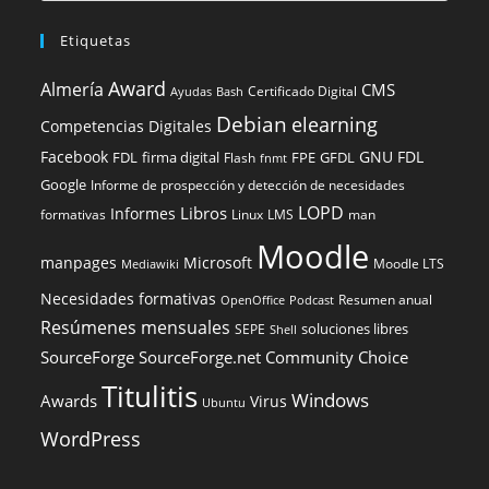
Etiquetas
Award
Almería
CMS
Certificado Digital
Ayudas
Bash
Debian
elearning
Competencias Digitales
Facebook
GNU FDL
FDL
firma digital
FPE
GFDL
Flash
fnmt
Google
Informe de prospección y detección de necesidades
LOPD
Libros
Informes
formativas
Linux
LMS
man
Moodle
manpages
Microsoft
Moodle LTS
Mediawiki
Necesidades formativas
Resumen anual
OpenOffice
Podcast
Resúmenes mensuales
soluciones libres
SEPE
Shell
SourceForge
SourceForge.net Community Choice
Titulitis
Windows
Awards
Virus
Ubuntu
WordPress