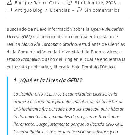
Autor
Publicación
Enrique Ramos Ortiz
31 diciembre, 2008
de
de
Categoría
Comentarios
Antiguo Blog
/
Licencias
Sin comentarios
la
la
de
de
entrada:
entrada:
la
la
entrada:
entrada:
Buscando de nuevo información sobre la
Open Publication
License (OPL)
me he encontrado con una entrevista que
realiza
Maria Pia Carbonaro Storino
, estudiante de Ciencias
de la Comunicación en la Universidad de Buenos Aires, a
Franco Iacomella
, dueño del Blog en el cual se encuentra la
entrevista publicada, y liberada bajo Dominio Público:
1. ¿Qué es la Licencia GFDL?
La licencia GNU FDL, Free Documentation License, es la
primera licencia libre para documentación de la historia.
Originalmente fue pensada para ser aplicada para liberar
la documentación y manuales de programas licenciados
libremente. Surge justamente porque la licencia GNU GPL,
General Public License, es una licencia de software y no