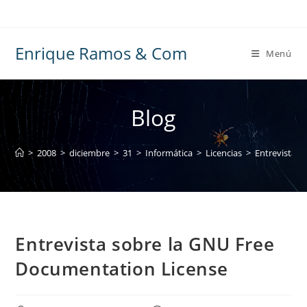
Ir
al
contenido
Enrique Ramos & Com
Menú
Blog
>
2008
>
diciembre
>
31
>
Informática
>
Licencias
>
Entrevista s
Entrevista sobre la GNU Free
Documentation License