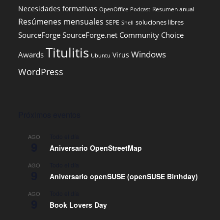
Necesidades formativas
Resumen anual
OpenOffice
Podcast
Resúmenes mensuales
soluciones libres
SEPE
Shell
SourceForge
SourceForge.net Community Choice
Titulitis
Windows
Awards
Virus
Ubuntu
WordPress
Próximos eventos
Todo el día
AGO
9
Aniversario OpenStreetMap
Todo el día
AGO
9
Aniversario openSUSE (openSUSE Birthday)
Todo el día
AGO
9
Book Lovers Day