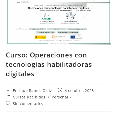
Curso: Operaciones con
tecnologías habilitadoras
digitales
Autor
Publicación
Enrique Ramos Ortiz
4 octubre, 2023
de
de
Categoría
Cursos Recibidos
/
Personal
la
la
de
Comentarios
Sin comentarios
entrada:
entrada:
la
de
entrada:
la