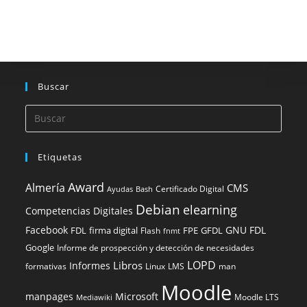
Buscar
Etiquetas
Award
Almería
CMS
Certificado Digital
Ayudas
Bash
Debian
elearning
Competencias Digitales
Facebook
GNU FDL
FDL
firma digital
FPE
GFDL
Flash
fnmt
Google
Informe de prospección y detección de necesidades
LOPD
Libros
Informes
formativas
Linux
LMS
man
Moodle
manpages
Microsoft
Moodle LTS
Mediawiki