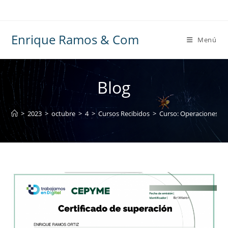
Ir
al
contenido
Enrique Ramos & Com
Menú
Blog
>
2023
>
octubre
>
4
>
Cursos Recibidos
>
Curso: Operaciones con