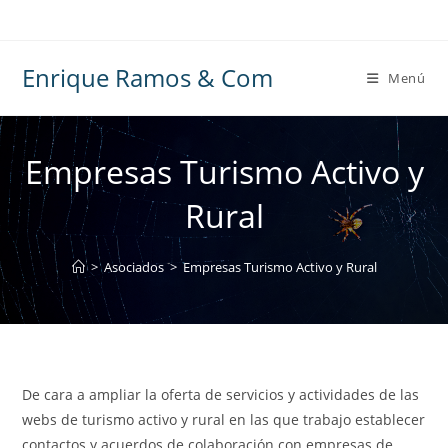
Ir
al
contenido
Enrique Ramos & Com
Menú
Empresas Turismo Activo y
Rural
>
Asociados
>
Empresas Turismo Activo y Rural
De cara a ampliar la oferta de servicios y actividades de las
webs de turismo activo y rural en las que trabajo establecer
contactos y acuerdos de colaboración con empresas de