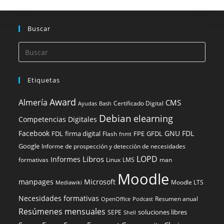
Buscar
Etiquetas
Award
Almería
CMS
Certificado Digital
Ayudas
Bash
Debian
elearning
Competencias Digitales
Facebook
GNU FDL
FDL
firma digital
FPE
GFDL
Flash
fnmt
Google
Informe de prospección y detección de necesidades
LOPD
Libros
Informes
formativas
Linux
LMS
man
Moodle
manpages
Microsoft
Moodle LTS
Mediawiki
Necesidades formativas
Resumen anual
OpenOffice
Podcast
Resúmenes mensuales
soluciones libres
SEPE
Shell