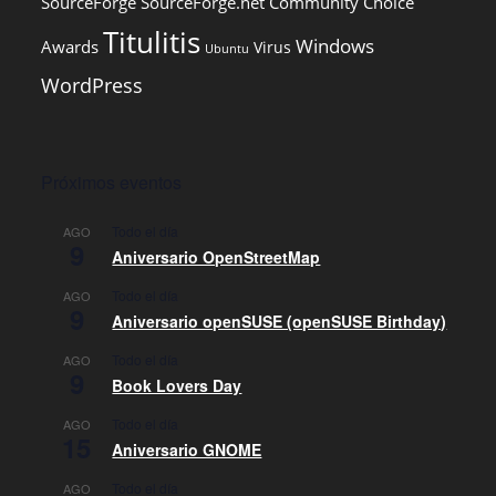
SourceForge
SourceForge.net Community Choice
Titulitis
Windows
Awards
Virus
Ubuntu
WordPress
Próximos eventos
Todo el día
AGO
9
Aniversario OpenStreetMap
Todo el día
AGO
9
Aniversario openSUSE (openSUSE Birthday)
Todo el día
AGO
9
Book Lovers Day
Todo el día
AGO
15
Aniversario GNOME
Todo el día
AGO