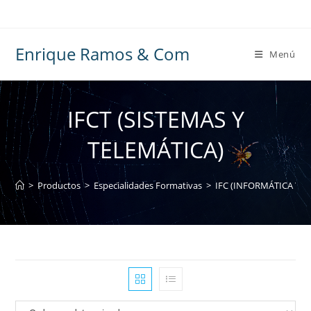
Ir
al
contenido
Enrique Ramos & Com
Menú
IFCT (SISTEMAS Y
TELEMÁTICA)
>
Productos
>
Especialidades Formativas
>
IFC (INFORMÁTICA Y 