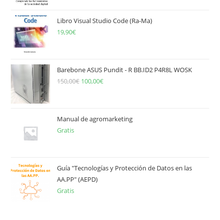
Libro Visual Studio Code (Ra-Ma)
19,90
€
Barebone ASUS Pundit - R BB.ID2 P4R8L WOSK
150,00
€
El
100,00
€
El
precio
precio
original
actual
era:
es:
Manual de agromarketing
Gratis
150,00€.
100,00€.
Guía "Tecnologías y Protección de Datos en las
AA.PP" (AEPD)
Gratis