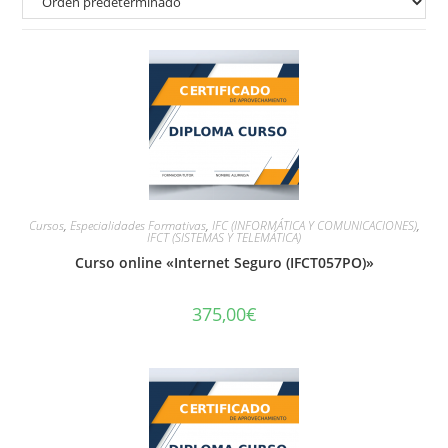
Cursos
,
Especialidades Formativas
,
IFC (INFORMÁTICA Y COMUNICACIONES)
,
IFCT (SISTEMAS Y TELEMÁTICA)
Curso online «Internet Seguro (IFCT057PO)»
375,00
€