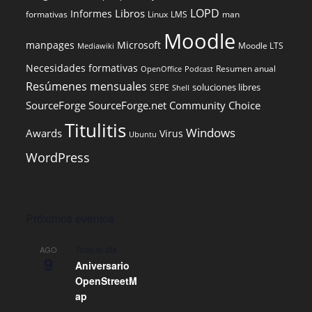
LOPD
Libros
Informes
formativas
Linux
LMS
man
Moodle
manpages
Microsoft
Moodle LTS
Mediawiki
Necesidades formativas
Resumen anual
OpenOffice
Podcast
Resúmenes mensuales
soluciones libres
SEPE
Shell
SourceForge
SourceForge.net Community Choice
Titulitis
Windows
Awards
Virus
Ubuntu
WordPress
Próximos eventos
Todo el día
AGO
9
Aniversario
OpenStreetM
ap