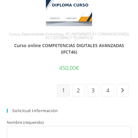
Cursos
,
Especialidades Formativas
,
IFC (INFORMÁTICA Y COMUNICACIONES)
,
IFCT (SISTEMAS Y TELEMÁTICA)
Curso online COMPETENCIAS DIGITALES AVANZADAS
(IFCT46)
450,00
€
1
2
3
4
Solicitud Información
Nombre (requerido)