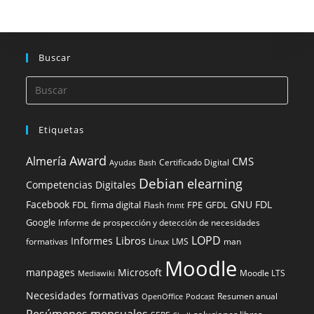
Buscar
Etiquetas
Award
Almería
CMS
Certificado Digital
Ayudas
Bash
Debian
elearning
Competencias Digitales
Facebook
GNU FDL
FDL
firma digital
FPE
GFDL
Flash
fnmt
Google
Informe de prospección y detección de necesidades
LOPD
Libros
Informes
formativas
Linux
LMS
man
Moodle
manpages
Microsoft
Moodle LTS
Mediawiki
Necesidades formativas
Resumen anual
OpenOffice
Podcast
Resúmenes mensuales