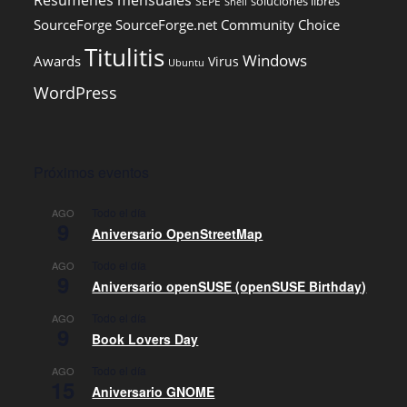
soluciones libres
SEPE
Shell
SourceForge
SourceForge.net Community Choice
Titulitis
Windows
Awards
Virus
Ubuntu
WordPress
Próximos eventos
Todo el día
AGO
9
Aniversario OpenStreetMap
Todo el día
AGO
9
Aniversario openSUSE (openSUSE Birthday)
Todo el día
AGO
9
Book Lovers Day
Todo el día
AGO
15
Aniversario GNOME