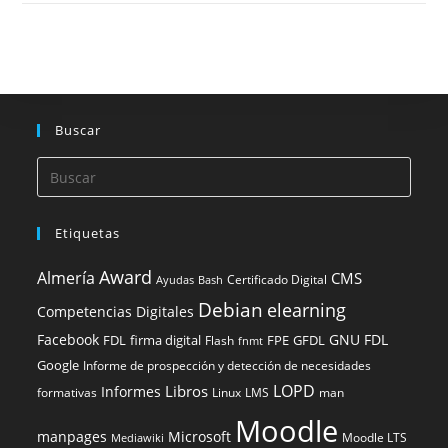
Buscar
Etiquetas
Award
Almería
CMS
Certificado Digital
Ayudas
Bash
Debian
elearning
Competencias Digitales
Facebook
GNU FDL
FDL
firma digital
FPE
GFDL
Flash
fnmt
Google
Informe de prospección y detección de necesidades
LOPD
Libros
Informes
formativas
Linux
LMS
man
Moodle
manpages
Microsoft
Moodle LTS
Mediawiki