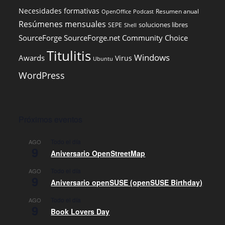
Necesidades formativas
Resumen anual
OpenOffice
Podcast
Resúmenes mensuales
soluciones libres
SEPE
Shell
SourceForge
SourceForge.net Community Choice
Titulitis
Windows
Awards
Virus
Ubuntu
WordPress
Próximos eventos
Todo el día
AGO
9
Aniversario OpenStreetMap
Todo el día
AGO
9
Aniversario openSUSE (openSUSE Birthday)
Todo el día
AGO
9
Book Lovers Day