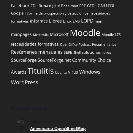
Facebook
GNU FDL
FDL
firma digital
FPE
GFDL
Flash
fnmt
Google
Informe de prospección y detección de necesidades
LOPD
Libros
Informes
formativas
Linux
LMS
man
Moodle
manpages
Microsoft
Moodle LTS
Mediawiki
Necesidades formativas
Resumen anual
OpenOffice
Podcast
Resúmenes mensuales
soluciones libres
SEPE
Shell
SourceForge
SourceForge.net Community Choice
Titulitis
Windows
Awards
Virus
Ubuntu
WordPress
Próximos eventos
Todo el día
AGO
9
Aniversario OpenStreetMap