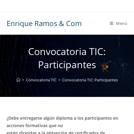
Ir
al
contenido
Enrique Ramos & Com
Menú
Convocatoria TIC:
Participantes
>
Convocatoria TIC
>
Convocatoria TIC: Participantes
¿Debe entregarse algún diploma a los participantes en
acciones formativas que no
estén dirigidas a la obtención de certificados de