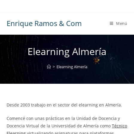
Ir
al
contenido
Enrique Ramos & Com
Menú
Elearning Almería
>
Elearning Almería
Desde 2003 trabajo en el sector del elearning en Almería.
Comencé con unas prácticas en la Unidad de Docencia y
Docencia Virtual de la Universidad de Almería como
Técnico
Elearning
virtualizando asignaturas para plataformas