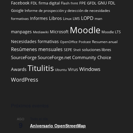
Facebook
GNU FDL
FDL
firma digital
FPE
GFDL
Flash
fnmt
Google
Informe de prospección y detección de necesidades
LOPD
Libros
Informes
formativas
Linux
LMS
man
Moodle
manpages
Microsoft
Moodle LTS
Mediawiki
Necesidades formativas
Resumen anual
OpenOffice
Podcast
Resúmenes mensuales
soluciones libres
SEPE
Shell
SourceForge
SourceForge.net Community Choice
Titulitis
Windows
Awards
Virus
Ubuntu
WordPress
Próximos eventos
Todo el día
AGO
9
Aniversario OpenStreetMap