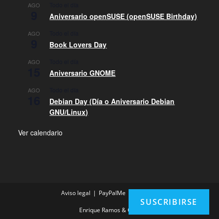
Todo el día
AGO
9
Aniversario openSUSE (openSUSE Birthday)
Todo el día
AGO
9
Book Lovers Day
Todo el día
AGO
15
Aniversario GNOME
Todo el día
AGO
16
Debian Day (Día o Aniversario Debian
GNU/Linux)
Ver calendario
Aviso legal
PayPalMe
Contacto
SUSCRIBIRSE
Enrique Ramos & Com