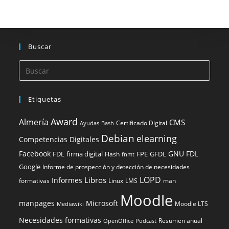
Buscar
Etiquetas
Award
Almería
CMS
Certificado Digital
Ayudas
Bash
Debian
elearning
Competencias Digitales
Facebook
GNU FDL
FDL
firma digital
FPE
GFDL
Flash
fnmt
Google
Informe de prospección y detección de necesidades
LOPD
Libros
Informes
formativas
Linux
LMS
man
Moodle
manpages
Microsoft
Moodle LTS
Mediawiki
Necesidades formativas
Resumen anual
OpenOffice
Podcast