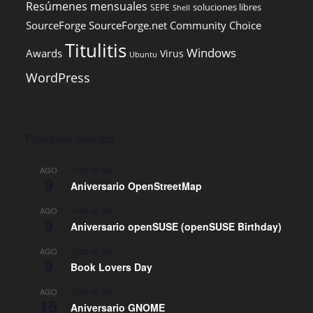
Resúmenes mensuales
soluciones libres
SEPE
Shell
SourceForge
SourceForge.net Community Choice
Titulitis
Windows
Awards
Virus
Ubuntu
WordPress
Próximos eventos
Todo el día
AGO
9
Aniversario OpenStreetMap
Todo el día
AGO
9
Aniversario openSUSE (openSUSE Birthday)
Todo el día
AGO
9
Book Lovers Day
Todo el día
AGO
15
Aniversario GNOME