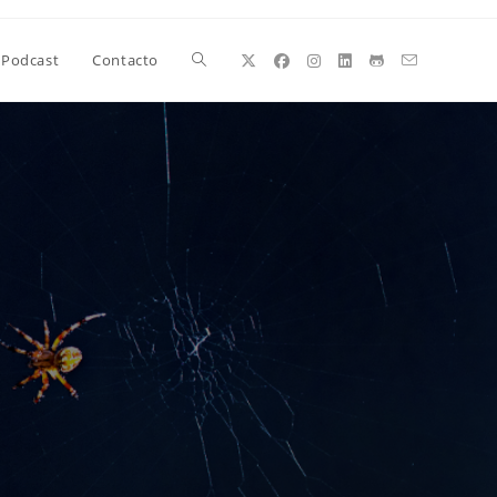
Alternar
Podcast
Contacto
búsqueda
de
la
web