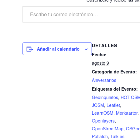
Escribe tu correo electrónico…
DETALLES
Añadir al calendario
Fecha:
agosto 9
Categoría de Evento:
Aniversarios
Etiquetas del Evento:
Geoinquietos
,
HOT OS
JOSM
,
Leaflet
,
LearnOSM
,
Merkaartor
,
Openlayers
,
OpenStreetMap
,
OSGe
Potlatch
,
Talk-es