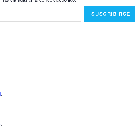
SUSCRIBIRSE
M
,
o
,