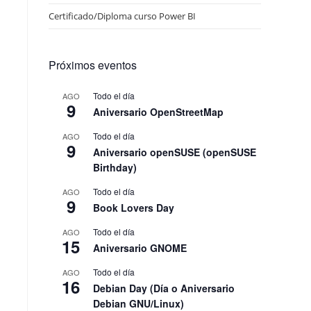
Certificado/Diploma curso Power BI
Próximos eventos
Todo el día
AGO
9
Aniversario OpenStreetMap
Todo el día
AGO
9
Aniversario openSUSE (openSUSE
Birthday)
Todo el día
AGO
9
Book Lovers Day
Todo el día
AGO
15
Aniversario GNOME
Todo el día
AGO
16
Debian Day (Día o Aniversario
Debian GNU/Linux)