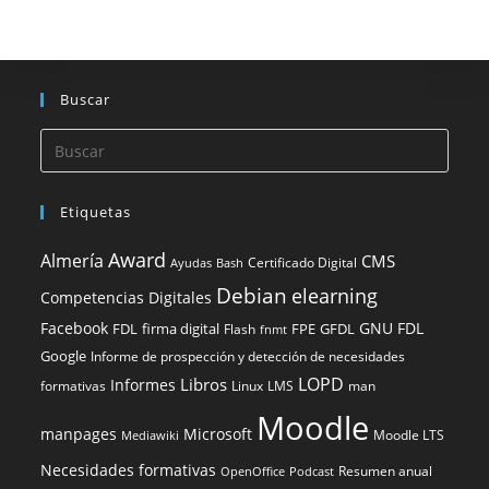
Buscar
Etiquetas
Award
Almería
CMS
Certificado Digital
Ayudas
Bash
Debian
elearning
Competencias Digitales
Facebook
GNU FDL
FDL
firma digital
FPE
GFDL
Flash
fnmt
Google
Informe de prospección y detección de necesidades
LOPD
Libros
Informes
formativas
Linux
LMS
man
Moodle
manpages
Microsoft
Moodle LTS
Mediawiki
Necesidades formativas
Resumen anual
OpenOffice
Podcast