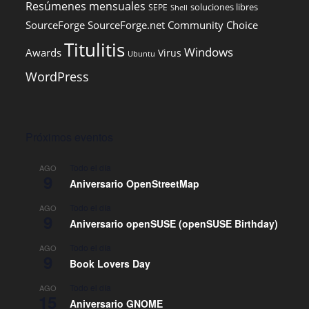
Resúmenes mensuales
soluciones libres
SEPE
Shell
SourceForge
SourceForge.net Community Choice
Titulitis
Windows
Awards
Virus
Ubuntu
WordPress
Próximos eventos
Todo el día
AGO
9
Aniversario OpenStreetMap
Todo el día
AGO
9
Aniversario openSUSE (openSUSE Birthday)
Todo el día
AGO
9
Book Lovers Day
Todo el día
AGO
15
Aniversario GNOME