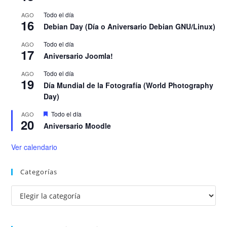
Todo el día
AGO
16
Debian Day (Día o Aniversario Debian GNU/Linux)
Todo el día
AGO
17
Aniversario Joomla!
Todo el día
AGO
19
Día Mundial de la Fotografía (World Photography
Day)
D
Todo el día
AGO
20
e
Aniversario Moodle
s
t
a
Ver calendario
c
a
d
Categorías
o
Categorías