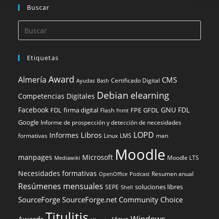
Buscar
Etiquetas
Award
Almería
CMS
Certificado Digital
Ayudas
Bash
Debian
elearning
Competencias Digitales
Facebook
GNU FDL
FDL
firma digital
FPE
GFDL
Flash
fnmt
Google
Informe de prospección y detección de necesidades
LOPD
Libros
Informes
formativas
Linux
LMS
man
Moodle
manpages
Microsoft
Moodle LTS
Mediawiki
Necesidades formativas
Resumen anual
OpenOffice
Podcast
Resúmenes mensuales
soluciones libres
SEPE
Shell
SourceForge
SourceForge.net Community Choice
Titulitis
Windows