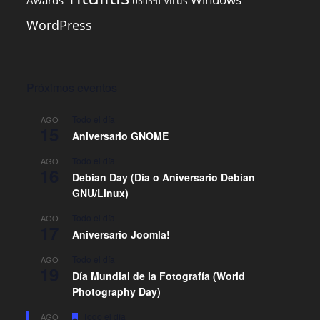
Awards
Virus
Ubuntu
WordPress
Próximos eventos
Todo el día
AGO
15
Aniversario GNOME
Todo el día
AGO
16
Debian Day (Día o Aniversario Debian
GNU/Linux)
Todo el día
AGO
17
Aniversario Joomla!
Todo el día
AGO
19
Día Mundial de la Fotografía (World
Photography Day)
D
Todo el día
AGO