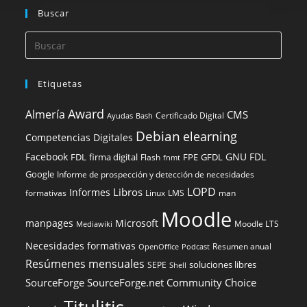
Buscar
Etiquetas
Award
Almería
CMS
Certificado Digital
Ayudas
Bash
Debian
elearning
Competencias Digitales
Facebook
GNU FDL
FDL
firma digital
FPE
GFDL
Flash
fnmt
Google
Informe de prospección y detección de necesidades
LOPD
Libros
Informes
formativas
Linux
LMS
man
Moodle
manpages
Microsoft
Moodle LTS
Mediawiki
Necesidades formativas
Resumen anual
OpenOffice
Podcast
Resúmenes mensuales
soluciones libres
SEPE
Shell
SourceForge
SourceForge.net Community Choice