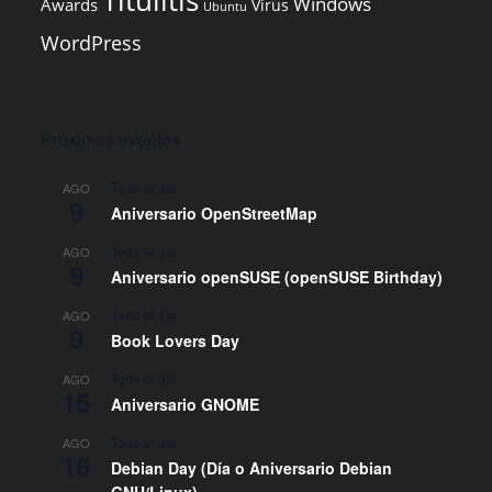
Titulitis
Windows
Awards
Virus
Ubuntu
WordPress
Próximos eventos
Todo el día
AGO
9
Aniversario OpenStreetMap
Todo el día
AGO
9
Aniversario openSUSE (openSUSE Birthday)
Todo el día
AGO
9
Book Lovers Day
Todo el día
AGO
15
Aniversario GNOME
Todo el día
AGO
16
Debian Day (Día o Aniversario Debian