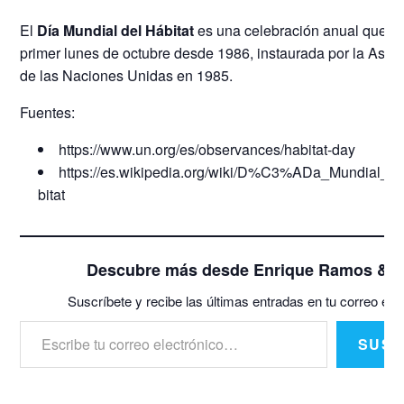
El
Día Mundial del Hábitat
es una celebración anual que tie
primer lunes de octubre desde 1986, instaurada por la Asa
de las Naciones Unidas en 1985.
Fuentes:
https://www.un.org/es/observances/habitat-day
https://es.wikipedia.org/wiki/D%C3%ADa_Mundial
bitat
Descubre más desde Enrique Ramos & 
Suscríbete y recibe las últimas entradas en tu correo elec
Escribe tu correo electrónico…
SUSC