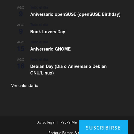
Todo el día
AGO
9
Aniversario openSUSE (openSUSE Birthday)
Todo el día
AGO
9
Book Lovers Day
Todo el día
AGO
15
Aniversario GNOME
Todo el día
AGO
16
Debian Day (Día o Aniversario Debian
GNU/Linux)
Ver calendario
Aviso legal
PayPalMe
Contacto
SUSCRIBIRSE
Enrique Ramos & Com