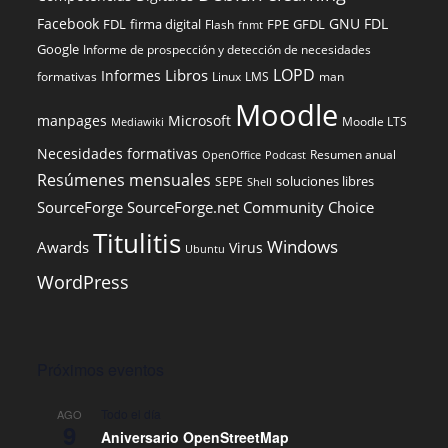
Facebook
GNU FDL
FDL
firma digital
FPE
GFDL
Flash
fnmt
Google
Informe de prospección y detección de necesidades
LOPD
Libros
Informes
formativas
Linux
LMS
man
Moodle
manpages
Microsoft
Moodle LTS
Mediawiki
Necesidades formativas
Resumen anual
OpenOffice
Podcast
Resúmenes mensuales
soluciones libres
SEPE
Shell
SourceForge
SourceForge.net Community Choice
Titulitis
Windows
Awards
Virus
Ubuntu
WordPress
Próximos eventos
Todo el día
AGO
9
Aniversario OpenStreetMap