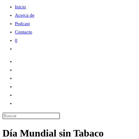
web
Inicio
Acerca de
Podcast
Contacto
0
Alternar
búsqueda
de
la
web
Día Mundial sin Tabaco