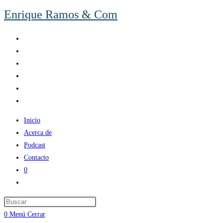
Ir
Enrique Ramos & Com
al
contenido
Inicio
Acerca de
Podcast
Contacto
0
Alternar
búsqueda
de
0
Menú
Cerrar
la