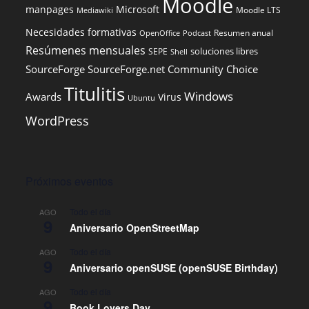
Moodle
manpages
Microsoft
Moodle LTS
Mediawiki
Necesidades formativas
Resumen anual
OpenOffice
Podcast
Resúmenes mensuales
soluciones libres
SEPE
Shell
SourceForge
SourceForge.net Community Choice
Titulitis
Windows
Awards
Virus
Ubuntu
WordPress
Próximos eventos
Todo el día
AGO
9
Aniversario OpenStreetMap
Todo el día
AGO
9
Aniversario openSUSE (openSUSE Birthday)
Todo el día
AGO
9
Book Lovers Day